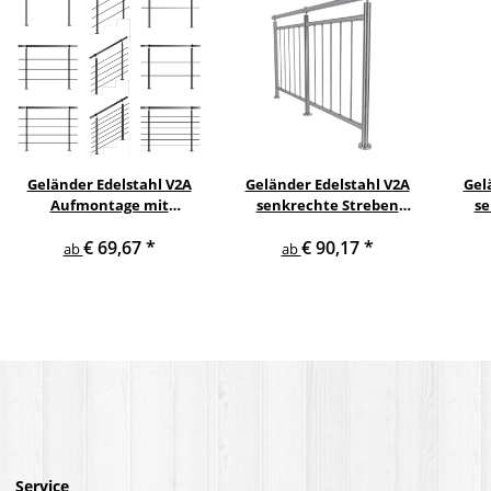
Geländer Edelstahl V2A
Geländer Edelstahl V2A
Gel
Aufmontage mit
senkrechte Streben
se
waagerechten
Aufmontage
s
€ 69,67
*
€ 90,17
*
Querstreben
ab
ab
Service