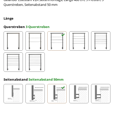
Querstreben, Seitenabstand 50 mm
Länge
Querstreben
3 Querstreben
ohne Querstreben
2 Querstreben
3 Querstreben
4 Querstreben
5 Querst
6 Querstreben
7 Querstreben
Seitenabstand
Seitenabstand 50mm
Seitenabstand 10mm
Seitenabstand 30mm
Seitenabstand 50mm
Seitenabstand 70mm
Seitena