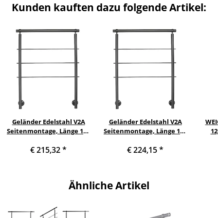
Kunden kauften dazu folgende Artikel:
Geländer Edelstahl V2A
Geländer Edelstahl V2A
WEI
Seitenmontage, Länge 120
Seitenmontage, Länge 140
12
cm mit 2 Pfosten, 3
cm mit 2 Pfosten, 3
€ 215,32
*
€ 224,15
*
Querstreben und
Querstreben und
Seitenabstand 50 mm
Seitenabstand 10 mm
Ähnliche Artikel