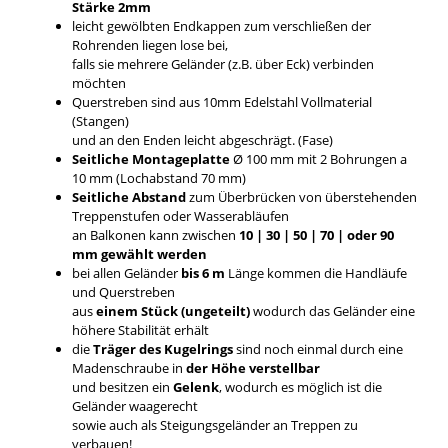
Stärke 2mm
leicht gewölbten Endkappen zum verschließen der
Rohrenden liegen lose bei,
falls sie mehrere Geländer (z.B. über Eck) verbinden
möchten
Querstreben sind aus 10mm Edelstahl Vollmaterial
(Stangen)
und an den Enden leicht abgeschrägt. (Fase)
Seitliche Montageplatte
Ø 100 mm mit 2 Bohrungen a
10 mm (Lochabstand 70 mm)
Seitliche Abstand
zum Überbrücken von überstehenden
Treppenstufen oder Wasserabläufen
an Balkonen kann zwischen
10 | 30 | 50 | 70 | oder 90
mm gewählt werden
bei allen Geländer
bis 6 m
Länge kommen die Handläufe
und Querstreben
aus
einem Stück (ungeteilt)
wodurch das Geländer eine
höhere Stabilität erhält
die
Träger des Kugelrings
sind noch einmal durch eine
Madenschraube in
der Höhe verstellbar
und besitzen ein
Gelenk
, wodurch es möglich ist die
Geländer waagerecht
sowie auch als Steigungsgeländer an Treppen zu
verbauen!