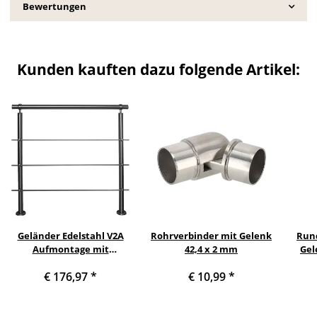
Bewertungen
Kunden kauften dazu folgende Artikel:
Geländer Edelstahl V2A
Rohrverbinder mit Gelenk
Rund
Aufmontage mit
42,4 x 2 mm
Gel
waagerechten
€ 176,97
*
€ 10,99
*
Querstreben, Variante:
mit 3 Streben, 80 cm mit 2
Pfosten