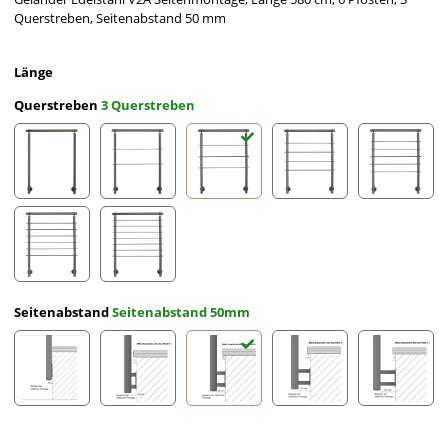
Querstreben, Seitenabstand 50 mm
Länge
Querstreben
3 Querstreben
ohne Querstreben
2 Querstreben
3 Querstreben
4 Querstreben
5 Querst
6 Querstreben
7 Querstreben
Seitenabstand
Seitenabstand 50mm
Seitenabstand 10mm
Seitenabstand 30mm
Seitenabstand 50mm
Seitenabstand 70mm
Seitena