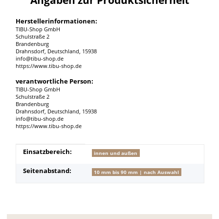
Herstellerinformationen:
TIBU-Shop GmbH
Schulstraße 2
Brandenburg
Drahnsdorf, Deutschland, 15938
info@tibu-shop.de
https://www.tibu-shop.de
verantwortliche Person:
TIBU-Shop GmbH
Schulstraße 2
Brandenburg
Drahnsdorf, Deutschland, 15938
info@tibu-shop.de
https://www.tibu-shop.de
Produkteigenschaft
Wert
Einsatzbereich:
innen und außen
Seitenabstand:
10 mm bis 90 mm | nach Auswahl