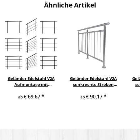
Ähnliche Artikel
Geländer Edelstahl V2A
Geländer Edelstahl V2A
Gel
Aufmontage mit
senkrechte Streben
se
waagerechten
Aufmontage
s
€ 69,67
*
€ 90,17
*
Querstreben
ab
ab