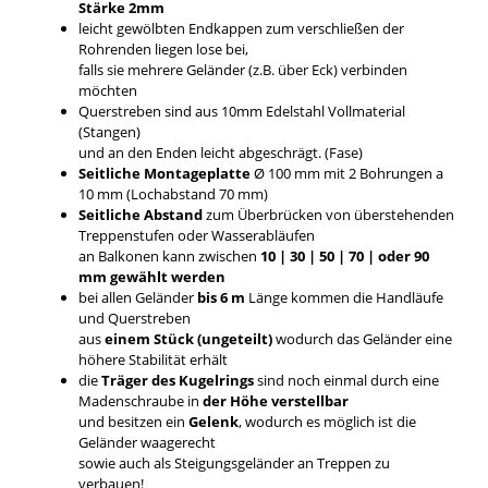
Stärke 2mm
leicht gewölbten Endkappen zum verschließen der
Rohrenden liegen lose bei,
falls sie mehrere Geländer (z.B. über Eck) verbinden
möchten
Querstreben sind aus 10mm Edelstahl Vollmaterial
(Stangen)
und an den Enden leicht abgeschrägt. (Fase)
Seitliche Montageplatte
Ø 100 mm mit 2 Bohrungen a
10 mm (Lochabstand 70 mm)
Seitliche Abstand
zum Überbrücken von überstehenden
Treppenstufen oder Wasserabläufen
an Balkonen kann zwischen
10 | 30 | 50 | 70 | oder 90
mm gewählt werden
bei allen Geländer
bis 6 m
Länge kommen die Handläufe
und Querstreben
aus
einem Stück (ungeteilt)
wodurch das Geländer eine
höhere Stabilität erhält
die
Träger des Kugelrings
sind noch einmal durch eine
Madenschraube in
der Höhe verstellbar
und besitzen ein
Gelenk
, wodurch es möglich ist die
Geländer waagerecht
sowie auch als Steigungsgeländer an Treppen zu
verbauen!