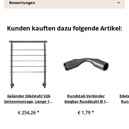
Bewertungen
Kunden kauften dazu folgende Artikel:
Geländer Edelstahl V2A
Rundstab Verbinder
Edel
Seitenmontage, Länge 120
biegbar Rundstahl Ø 10
Run
cm mit 2 Pfosten, 5
mm
€ 254,26
*
€ 1,79
*
Querstreben und
Seitenabstand 10 mm