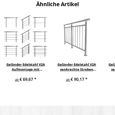
Ähnliche Artikel
Geländer Edelstahl V2A
Geländer Edelstahl V2A
Gel
Aufmontage mit
senkrechte Streben
se
waagerechten
Aufmontage
s
€ 69,67
*
€ 90,17
*
Querstreben
ab
ab