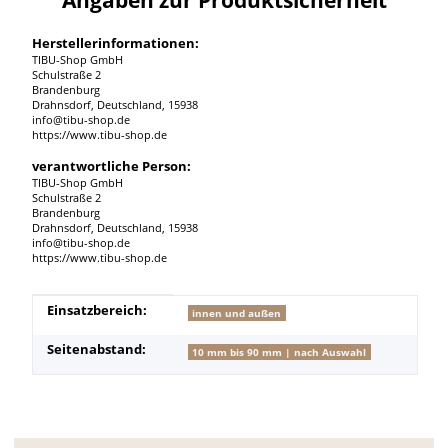
Herstellerinformationen:
TIBU-Shop GmbH
Schulstraße 2
Brandenburg
Drahnsdorf, Deutschland, 15938
info@tibu-shop.de
https://www.tibu-shop.de
verantwortliche Person:
TIBU-Shop GmbH
Schulstraße 2
Brandenburg
Drahnsdorf, Deutschland, 15938
info@tibu-shop.de
https://www.tibu-shop.de
Produkteigenschaft
Wert
Einsatzbereich:
innen und außen
Seitenabstand:
10 mm bis 90 mm | nach Auswahl