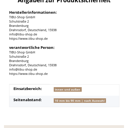
Herstellerinformationen:
TIBU-Shop GmbH
Schulstraße 2
Brandenburg
Drahnsdorf, Deutschland, 15938
info@tibu-shop.de
https://www.tibu-shop.de
verantwortliche Person:
TIBU-Shop GmbH
Schulstraße 2
Brandenburg
Drahnsdorf, Deutschland, 15938
info@tibu-shop.de
https://www.tibu-shop.de
Produkteigenschaft
Wert
Einsatzbereich:
innen und außen
Seitenabstand:
10 mm bis 90 mm | nach Auswahl