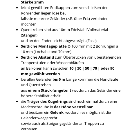
Stärke 2mm
leicht gewölbten Endkappen zum verschließen der
Rohrenden liegen lose bei,
falls sie mehrere Geländer (z.B. über Eck) verbinden
möchten
Querstreben sind aus 10mm Edelstahl Vollmaterial
(Stangen)
und an den Enden leicht abgeschrägt. (Fase)
Seitliche Montageplatte
Ø 100 mm mit 2 Bohrungen a
10 mm (Lochabstand 70 mm)
Seitliche Abstand
zum Überbrücken von überstehenden
Treppenstufen oder Wasserabläufen
an Balkonen kann zwischen
10 | 30 | 50 | 70 | oder 90
mm gewählt werden
bei allen Geländer
bis 6 m
Länge kommen die Handläufe
und Querstreben
aus
einem Stück (ungeteilt)
wodurch das Geländer eine
höhere Stabilität erhält
die
Träger des Kugelrings
sind noch einmal durch eine
Madenschraube in
der Höhe verstellbar
und besitzen ein
Gelenk
, wodurch es möglich ist die
Geländer waagerecht
sowie auch als Steigungsgeländer an Treppen zu
verbauen!