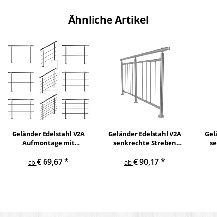
Ähnliche Artikel
Geländer Edelstahl V2A
Geländer Edelstahl V2A
Gel
Aufmontage mit
senkrechte Streben
se
waagerechten
Aufmontage
s
€ 69,67
*
€ 90,17
*
Querstreben
ab
ab