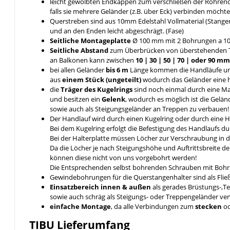
leicht gewölbten Endkappen zum verschließen der Rohrende
falls sie mehrere Geländer (z.B. über Eck) verbinden möcht
Querstreben sind aus 10mm Edelstahl Vollmaterial (Stange
und an den Enden leicht abgeschrägt. (Fase)
Seitliche Montageplatte
Ø 100 mm mit 2 Bohrungen a 1
Seitliche Abstand
zum Überbrücken von überstehenden 
an Balkonen kann zwischen
10 | 30 | 50 | 70 | oder 90 
bei allen Geländer
bis 6 m
Länge kommen die Handläufe u
aus
einem Stück (ungeteilt)
wodurch das Geländer eine hö
die
Träger des Kugelrings
sind noch einmal durch eine 
und besitzen ein
Gelenk
, wodurch es möglich ist die Gelä
sowie auch als Steigungsgeländer an Treppen zu verbauen!
Der Handlauf wird durch einen Kugelring oder durch eine 
Bei dem Kugelring erfolgt die Befestigung des Handlaufs 
Bei der Halterplatte müssen Löcher zur Verschraubung in 
Da die Löcher je nach Steigungshöhe und Auftrittsbreite d
können diese nicht von uns vorgebohrt werden!
Die Entsprechenden selbst bohrenden Schrauben mit Bohrs
Gewindebohrungen für die Querstangenhalter sind als Fli
Einsatzbereich innen & außen
als gerades Brüstungs-,T
sowie auch schräg als Steigungs- oder Treppengeländer v
einfache Montage
, da alle Verbindungen zum
stecken
o
TIBU
Lieferumfang