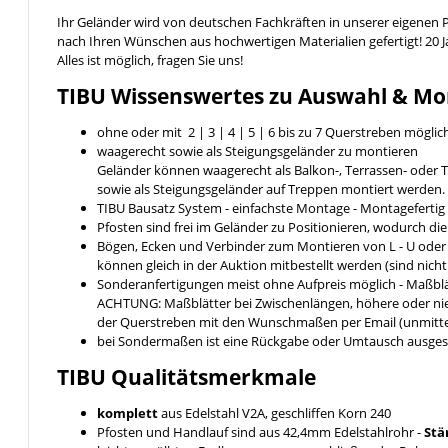
Ihr Geländer wird von deutschen Fachkräften in unserer eigenen 
nach Ihren Wünschen aus hochwertigen Materialien gefertigt! 20 
Alles ist möglich, fragen Sie uns!
TIBU
Wissenswertes
zu Auswahl & Mo
ohne oder mit 2 | 3 | 4 | 5 | 6 bis zu 7 Querstreben möglic
waagerecht sowie als Steigungsgeländer zu montieren
Geländer können waagerecht als Balkon-, Terrassen- ode
sowie als Steigungsgeländer auf Treppen montiert werden.
TIBU Bausatz System - einfachste Montage - Montageferti
Pfosten sind frei im Geländer zu Positionieren, wodurch di
Bögen, Ecken und Verbinder zum Montieren von L - U ode
können gleich in der Auktion mitbestellt werden (sind nich
Sonderanfertigungen meist ohne Aufpreis möglich - Maßblä
ACHTUNG: Maßblätter bei Zwischenlängen, höhere oder nied
der Querstreben mit den Wunschmaßen per Email (unmittel
bei Sondermaßen ist eine Rückgabe oder Umtausch ausges
TIBU
Qualitätsmerkmale
komplett
aus Edelstahl V2A, geschliffen Korn 240
Pfosten und Handlauf sind aus 42,4mm Edelstahlrohr -
Stä