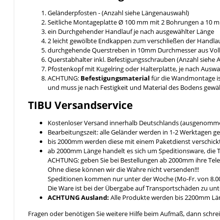
Geländerpfosten - (Anzahl siehe Längenauswahl)
Seitliche Montageplatte Ø 100 mm mit 2 Bohrungen a 10
ein Durchgehender Handlauf je nach ausgewählter Länge
2 leicht gewölbte Endkappen zum verschließen der Handlau
durchgehende Querstreben in 10mm Durchmesser aus Voll
Querstabhalter inkl. Befestigungsschrauben (Anzahl siehe
Pfostenkopf mit Kugelring oder Halterplatte, je nach Ausw
ACHTUNG:
Befestigungsmaterial
für die Wandmontage i
und muss je nach Festigkeit und Material des Bodens gewä
TIBU
Versandservice
Kostenloser Versand innerhalb Deutschlands (ausgenomme
Bearbeitungszeit: alle Geländer werden in 1-2 Werktagen ge
bis 2000mm werden diese mit einem Paketdienst verschickt 
ab 2000mm Länge handelt es sich um Speditionsware, die T
ACHTUNG: geben Sie bei Bestellungen ab 2000mm ihre Tel
Ohne diese können wir die Wahre nicht versenden!!!
Speditionen kommen nur unter der Woche (Mo-Fr. von 8.00
Die Ware ist bei der Übergabe auf Transportschäden zu unt
ACHTUNG Ausland:
Alle Produkte werden bis 2200mm Läng
Fragen oder benötigen Sie weitere Hilfe beim Aufmaß, dann schrei