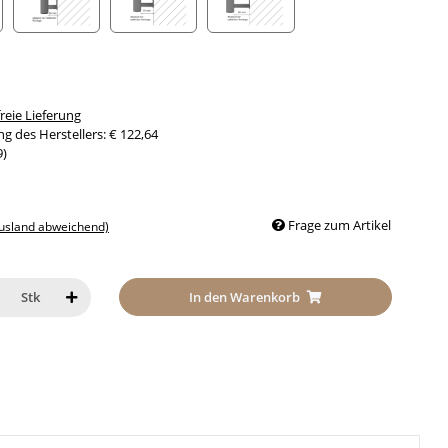
nabstand 30mm
Seitenabstand 50mm
Seitenabstand 70mm
Seitenabstand 90mm
eie Lieferung
g des Herstellers
:
€ 122,64
9
)
Frage zum Artikel
Ausland abweichend)
In den Warenkorb
Stk