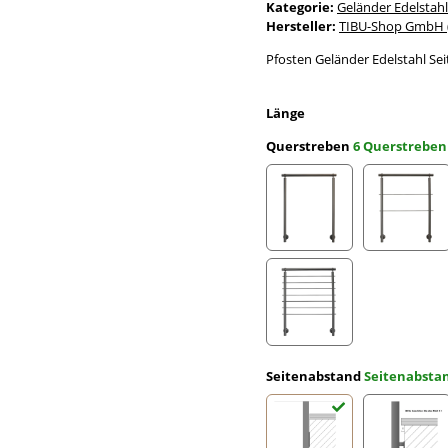
Kategorie:
Geländer Edelstahl
Hersteller:
TIBU-Shop GmbH (
Pfosten Geländer Edelstahl S
Länge
Querstreben
6 Querstreben
ohne Querstreben
2 Quer
7 Querstreben
Seitenabstand
Seitenabst