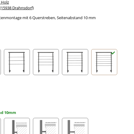
 Holz
15938 Drahnsdorf)
eitenmontage mit 6 Querstreben, Seitenabstand 10 mm
streben
3 Querstreben
4 Querstreben
5 Querstreben
6 Querstreben
and 10mm