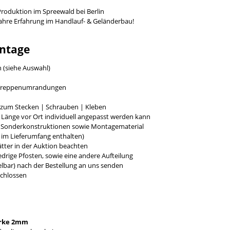
Produktion im Spreewald bei Berlin
Jahre Erfahrung im Handlauf- & Geländerbau!
ntage
h (siehe Auswahl)
r Treppenumrandungen
g zum Stecken | Schrauben | Kleben
e Länge vor Ort individuell angepasst werden kann
r Sonderkonstruktionen sowie Montagematerial
t im Lieferumfang enthalten)
tter in der Auktion beachten
rige Pfosten, sowie eine andere Aufteilung
bar) nach der Bestellung an uns senden
chlossen
rke 2mm