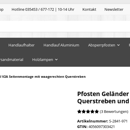
pp
Hotline 035453 / 677-172 | 10-14 Uhr
Kontakt
Newsletter
Handlaufhalter
Handlauf Aluminium
Absperrpfosten
rsandmaterial
Holzlampen
hl V2A Seitenmontage mit waagerechten Querstreben
Pfosten Geländer
Querstreben und
(3 Bewertungen)
Artikelnummer:
S-2841-971
GTIN:
4056097303421