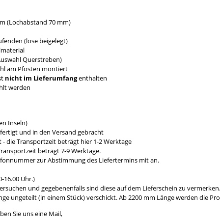
 mm (Lochabstand 70 mm)
fenden (lose beigelegt)
material
 Auswahl Querstreben)
ahl am Pfosten montiert
st
nicht im Lieferumfang
enthalten
hlt werden
n Inseln)
fertigt und in den Versand gebracht
- die Transportzeit beträgt hier 1-2 Werktage
ransportzeit beträgt 7-9 Werktage.
efonnummer zur Abstimmung des Liefertermins mit an.
-16.00 Uhr.)
ersuchen und gegebenenfalls sind diese auf dem Lieferschein zu vermerken
e ungeteilt (in einem Stück) verschickt. Ab 2200 mm Länge werden die Prod
ben Sie uns eine Mail,