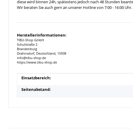
diese wird binnen 24h, spätestens jedoch nach 48 Stunden beantw
Wir beraten Sie auch gern an unserer Hotline von 7:00 - 16:00 Uhr.
Herstellerinformationen:
TIBU-Shop GmbH
Schulstraße 2
Brandenburg
Drahnsdorf, Deutschland, 15938
info@tibu-shop.de
https://www.tibu-shop.de
Produkteigenschaft
Wert
Einsatzbereich:
Seitenabstand: