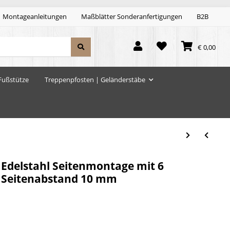
Montageanleitungen
Maßblätter Sonderanfertigungen
B2B
€ 0,00
Fußstütze
Treppenpfosten | Geländerstäbe
 Edelstahl Seitenmontage mit 6
 Seitenabstand 10 mm