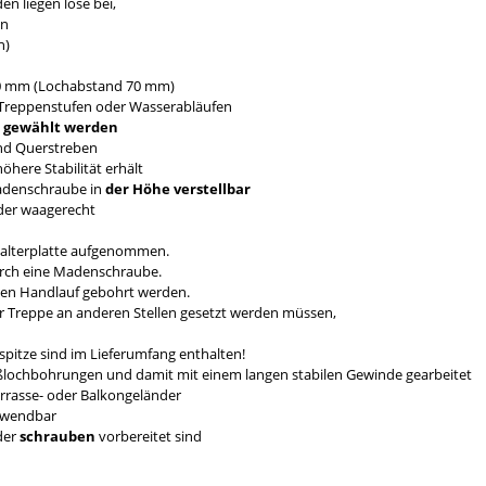
n liegen lose bei,
en
n)
0 mm (Lochabstand 70 mm)
Treppenstufen oder Wasserabläufen
mm gewählt werden
nd Querstreben
here Stabilität erhält
Madenschraube in
der Höhe verstellbar
nder waagerecht
Halterplatte aufgenommen.
durch eine Madenschraube.
den Handlauf gebohrt werden.
er Treppe an anderen Stellen gesetzt werden müssen,
pitze sind im Lieferumfang enthalten!
eßlochbohrungen und damit mit einem langen stabilen Gewinde gearbeitet
errasse- oder Balkongeländer
erwendbar
der
schrauben
vorbereitet sind