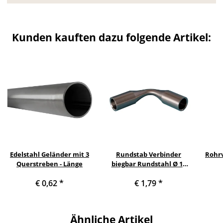
Kunden kauften dazu folgende Artikel:
Edelstahl Geländer mit 3
Rundstab Verbinder
Rohrv
Querstreben - Länge
biegbar Rundstahl Ø 10
mm
€ 0,62
*
€ 1,79
*
Ähnliche Artikel