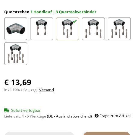
Querstreben
1 Handlauf + 3 Querstabverbinder
1 Handlaufverbinder
1 Handlauf + 2 Querstabverbinder
1 Handlauf + 3 Querstabverbinder
1 Handlauf + 4 Quersta
1 Handla
1 Handlauf + 6 Querstabverbinder
€ 13,69
inkl. 19% USt. , zzgl.
Versand
Sofort verfügbar
Frage zum Artikel
Lieferzeit:
4 - 5 Werktage
(DE - Ausland abweichend)