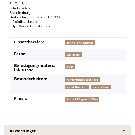
Steffen Buhl
Schulstraße 2
Brandenburg
Drahnsdorf, Deutschland, 15938
info@tibu-shop.de
https://www.tibu-shop.de
Produkteigenschaft
Wert
Einsatzbereich:
innen und außen
Farbe:
Edelstahl
Befestigungsmaterial
nein
inklusive:
Besonderheiten:
Witterungsbeständig
nicht Rostend
Verstellbar
Finish:
Korn 240 geschliffen
Bewertungen