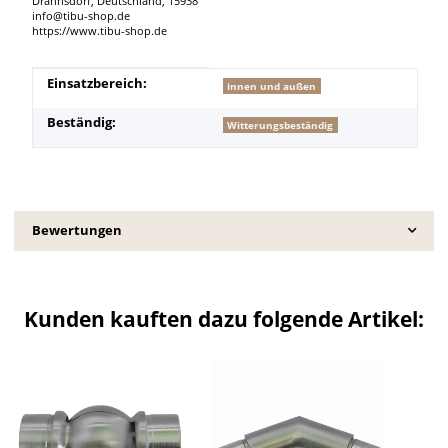
Drahnsdorf, Deutschland, 15938
info@tibu-shop.de
https://www.tibu-shop.de
Produkteigenschaft
Wert
Einsatzbereich:
innen und außen
Beständig:
Witterungsbeständig
Bewertungen
Kunden kauften dazu folgende Artikel: