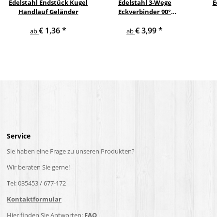
Edelstahl Endstück Kugel
Edelstahl 3-Wege
E
Handlauf Geländer
Eckverbinder 90°
Quadratrohr Handlauf
Vie
€ 1,36
*
€ 3,99
*
Geländer
H
ab
ab
Service
Sie haben eine Frage zu unseren Produkten?
Wir beraten Sie gerne!
Tel: 035453 / 677-172
Kontaktformular
Hier finden Sie Antworten:
FAQ