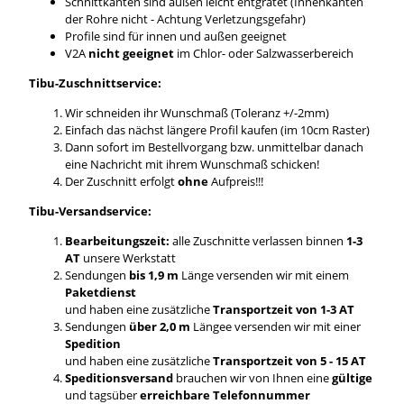
Schnittkanten sind außen leicht entgratet (Innenkanten
der Rohre nicht - Achtung Verletzungsgefahr)
Profile sind für innen und außen geeignet
V2A
nicht geeignet
im Chlor- oder Salzwasserbereich
Tibu-Zuschnittservice:
Wir schneiden ihr Wunschmaß (Toleranz +/-2mm)
Einfach das nächst längere Profil kaufen (im 10cm Raster)
Dann sofort im Bestellvorgang bzw. unmittelbar danach
eine Nachricht mit ihrem Wunschmaß schicken!
Der Zuschnitt erfolgt
ohne
Aufpreis!!!
Tibu-Versandservice:
Bearbeitungszeit:
alle Zuschnitte verlassen binnen
1-3
AT
unsere Werkstatt
Sendungen
bis 1,9 m
Länge versenden wir mit einem
Paketdienst
und haben eine zusätzliche
Transportzeit von 1-3 AT
Sendungen
über 2,0 m
Längee versenden wir mit einer
Spedition
und haben eine zusätzliche
Transportzeit von 5 - 15 AT
Speditionsversand
brauchen wir von Ihnen eine
gültige
und tagsüber
erreichbare Telefonnummer