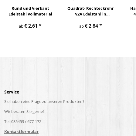
Rund und Vierkant
Quadrat- Rechteckrohr
Ha
Edelstahl Vollmaterial
V2A Edelstahl in
4
verschiedenen
pul
€ 2,61
*
€ 2,84
*
Querschnitten und
ge
ab
ab
Längen bis 6 m am Stück
Service
Sie haben eine Frage zu unseren Produkten?
Wir beraten Sie gerne!
Tel: 035453 / 677-172
Kontaktformular