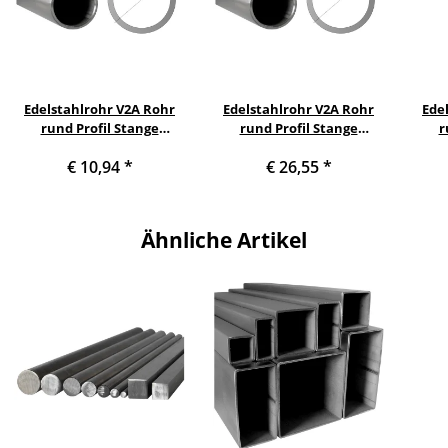
Edelstahlrohr V2A Rohr
Edelstahlrohr V2A Rohr
Ede
rund Profil Stange
rund Profil Stange
r
Querschnitt 25 x 2 mm
Querschnitt 25 x 2 mm
Que
€ 10,94
*
€ 26,55
*
Länge: 500 mm
Länge: 1300 mm
Ähnliche Artikel