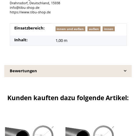
Drahnsdorf, Deutschland, 15938
info@tibu-shop.de
https://www.tibu-shop.de
Produkteigenschaft
Wert
Einsatzbereich:
innen und außen
außen
innen
Inhalt:
1,00 m
Bewertungen
Kunden kauften dazu folgende Artikel: