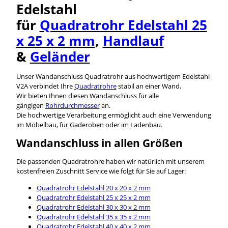
Edelstahl
für
Quadratrohr Edelstahl 25
x 25 x 2 mm
,
Handlauf
&
Geländer
Unser Wandanschluss Quadratrohr aus hochwertigem Edelstahl
V2A verbindet Ihre
Quadratrohre
stabil an einer Wand.
Wir bieten Ihnen diesen Wandanschluss für alle
gängigen
Rohrdurchmesser
an.
Die hochwertige Verarbeitung ermöglicht auch eine Verwendung
im Möbelbau, für Gaderoben oder im Ladenbau.
Wandanschluss in allen Größen
Die passenden Quadratrohre haben wir natürlich mit unserem
kostenfreien Zuschnitt Service wie folgt für Sie auf Lager:
Quadratrohr Edelstahl 20 x 20 x 2 mm
Quadratrohr Edelstahl 25 x 25 x 2 mm
Quadratrohr Edelstahl 30 x 30 x 2 mm
Quadratrohr Edelstahl 35 x 35 x 2 mm
Quadratrohr Edelstahl 40 x 40 x 2 mm