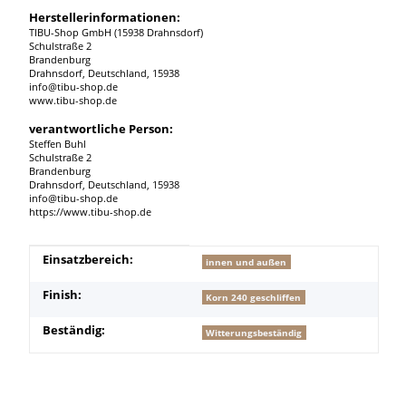
Herstellerinformationen:
TIBU-Shop GmbH (15938 Drahnsdorf)
Schulstraße 2
Brandenburg
Drahnsdorf, Deutschland, 15938
info@tibu-shop.de
www.tibu-shop.de
verantwortliche Person:
Steffen Buhl
Schulstraße 2
Brandenburg
Drahnsdorf, Deutschland, 15938
info@tibu-shop.de
https://www.tibu-shop.de
Produkteigenschaft
Wert
Einsatzbereich:
innen und außen
Finish:
Korn 240 geschliffen
Beständig:
Witterungsbeständig