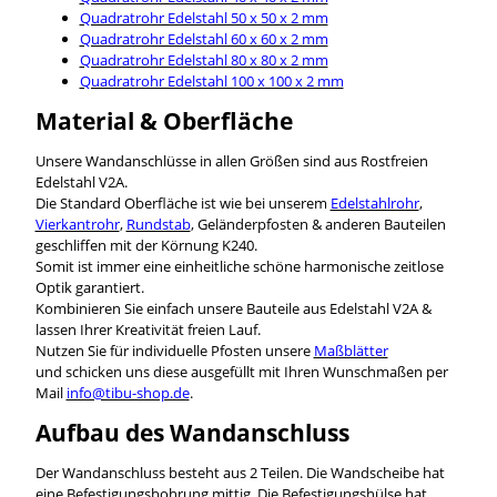
Quadratrohr Edelstahl 50 x 50 x 2 mm
Quadratrohr Edelstahl 60 x 60 x 2 mm
Quadratrohr Edelstahl 80 x 80 x 2 mm
Quadratrohr Edelstahl 100 x 100 x 2 mm
Material & Oberfläche
Unsere Wandanschlüsse in allen Größen sind aus Rostfreien
Edelstahl V2A.
Die Standard Oberfläche ist wie bei unserem
Edelstahlrohr
,
Vierkantrohr
,
Rundstab
, Geländerpfosten & anderen Bauteilen
geschliffen mit der Körnung K240.
Somit ist immer eine einheitliche schöne harmonische zeitlose
Optik garantiert.
Kombinieren Sie einfach unsere Bauteile aus Edelstahl V2A &
lassen Ihrer Kreativität freien Lauf.
Nutzen Sie für individuelle Pfosten unsere
Maßblätter
und schicken uns diese ausgefüllt mit Ihren Wunschmaßen per
Mail
info@tibu-shop.de
.
Aufbau des Wandanschluss
Der Wandanschluss besteht aus 2 Teilen. Die Wandscheibe hat
eine Befestigungsbohrung mittig. Die Befestigungshülse hat