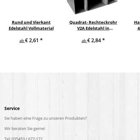
Rund und Vierkant
Quadrat- Rechteckrohr
Ha
Edelstahl Vollmaterial
V2A Edelstahl in
4
verschiedenen
pul
€ 2,61
*
€ 2,84
*
Querschnitten und
ge
ab
ab
Längen bis 6 m am Stück
Service
Sie haben eine Frage zu unseren Produkten?
Wir beraten Sie gerne!
Tel: 035453 / 677-172