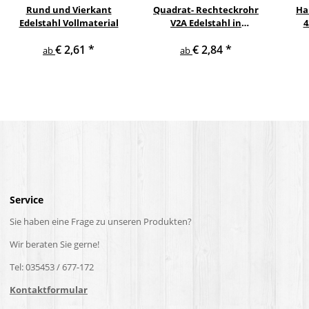
Rund und Vierkant
Quadrat- Rechteckrohr
Ha
Edelstahl Vollmaterial
V2A Edelstahl in
4
verschiedenen
pul
€ 2,61
*
€ 2,84
*
Querschnitten und
ge
ab
ab
Längen bis 6 m am Stück
Service
Sie haben eine Frage zu unseren Produkten?
Wir beraten Sie gerne!
Tel: 035453 / 677-172
Kontaktformular