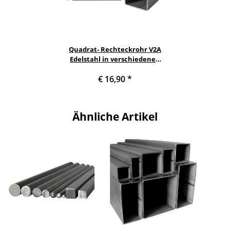
Quadrat- Rechteckrohr V2A
Edelstahl in verschiedenen
Querschnitten und Längen
€ 16,90
*
bis 6m am Stück Variante:
Rechteck- Quadratprofil: 50 x
30 x 2 mm Länge: 600 mm
Ähnliche Artikel