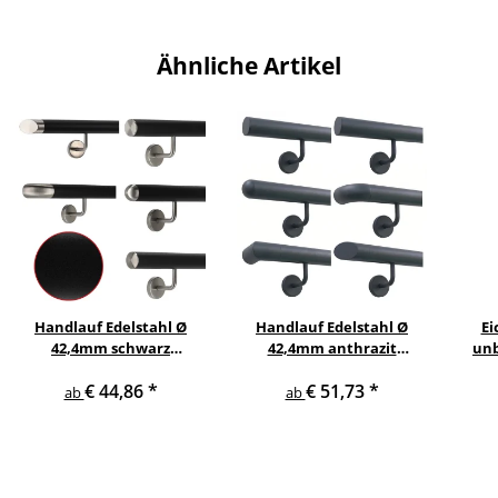
cm mit 2 schwarze Halter
cm mit 2 schwarze Halter
cm m
und schwarze gerade
und schwarze gerade
un
Kappe
Kappe
Ähnliche Artikel
Handlauf Edelstahl Ø
Handlauf Edelstahl Ø
Ei
42,4mm schwarz
42,4mm anthrazit
unb
pulverbeschichtet mit
pulverbeschichtet mit
ger
€ 44,86
*
€ 51,73
*
gewinkelte Edelstahl
gewinkelte anthrazit
ab
ab
Halter
Edelstahlhalter