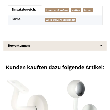
Produkteigenschaft
Wert
Einsatzbereich:
innen und außen
außen
innen
Farbe:
weiß pulverbeschichtet
Bewertungen
Kunden kauften dazu folgende Artikel: