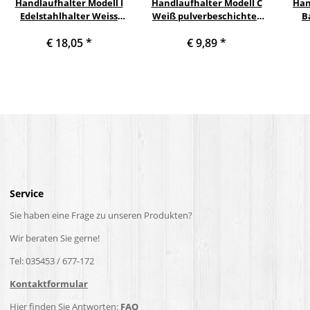
Handlaufhalter Modell I
Handlaufhalter Modell C
Han
Edelstahlhalter Weiss
Weiß pulverbeschichtet
B
pulverbeschichtet
gewinkelt mit Gewinde
Inn
€ 18,05
*
€ 9,89
*
gewinkelt mit Kugelring Ø
M12 für Holzhandlauf
p
42,4 mm
Service
Sie haben eine Frage zu unseren Produkten?
Wir beraten Sie gerne!
Tel: 035453 / 677-172
Kontaktformular
Hier finden Sie Antworten:
FAQ