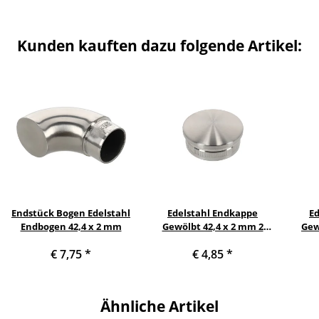
Kunden kauften dazu folgende Artikel:
Endstück Bogen Edelstahl
Edelstahl Endkappe
E
Endbogen 42,4 x 2 mm
Gewölbt 42,4 x 2 mm 2
Gew
Stück Handlauf Geländer
Stüc
€ 7,75
*
€ 4,85
*
Ähnliche Artikel