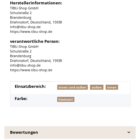
Herstellerinformationen:
TIBU-Shop GmbH
Schulstraße 2
Brandenburg
Drahnsdorf, Deutschland, 15938
info@tibu-shop.de
https://www.tibu-shop.de
verantwortliche Person:
TIBU-Shop GmbH
Schulstraße 2
Brandenburg
Drahnsdorf, Deutschland, 15938
info@tibu-shop.de
https://www.tibu-shop.de
Produkteigenschaft
Wert
Einsatzbereich:
innen und außen
außen
innen
Farbe:
Edelstahl
Bewertungen