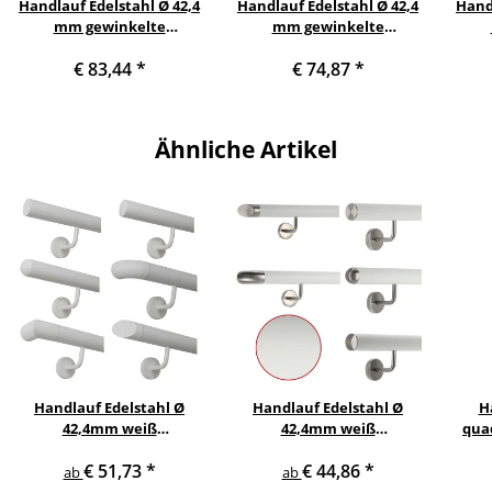
Handlauf Edelstahl Ø 42,4
Handlauf Edelstahl Ø 42,4
Handl
mm gewinkelte
mm gewinkelte
Edelstahlhalter, Länge 150
Edelstahlhalter, Länge 120
Edels
€ 83,44
*
€ 74,87
*
cm mit 2 Halter und
cm mit 2 Halter und
cm
gerade Kappe
gerade Kappe
Ähnliche Artikel
Handlauf Edelstahl Ø
Handlauf Edelstahl Ø
H
42,4mm weiß
42,4mm weiß
qua
pulverbeschichtet mit
pulverbeschichtet mit
gewi
€ 51,73
*
€ 44,86
*
gewinkelte
gewinkelte Edelstahl
ab
ab
Edelstahlhalter
Halter