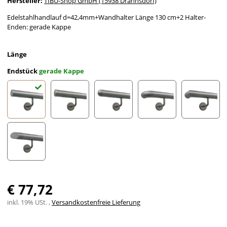
Hersteller:
TIBU-Shop GmbH (15938 Drahnsdorf)
Edelstahlhandlauf d=42,4mm+Wandhalter Länge 130 cm+2 Halter-
Enden: gerade Kappe
Länge
Endstück
gerade Kappe
gerade Kappe
leicht gewölbte Kappe
halbrunde Kappe
Bogen zur Wand
Ecke zu
schräges Endstück
€ 77,72
inkl. 19% USt. ,
Versandkostenfreie Lieferung