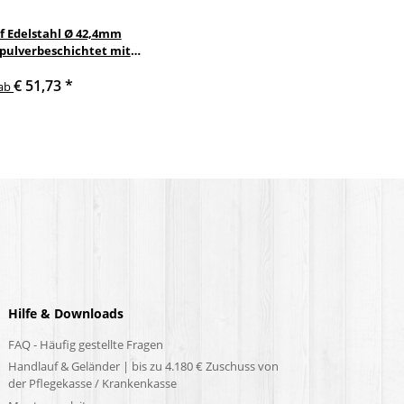
f Edelstahl Ø 42,4mm
 pulverbeschichtet mit
nkelte anthrazit
€ 51,73
*
delstahlhalter
ab
Hilfe & Downloads
FAQ - Häufig gestellte Fragen
Handlauf & Geländer | bis zu 4.180 € Zuschuss von
der Pflegekasse / Krankenkasse