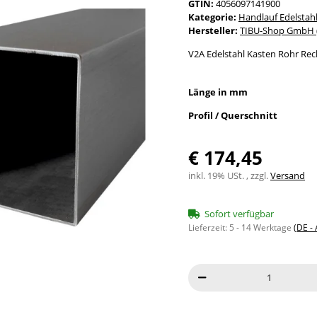
GTIN:
4056097141900
Kategorie:
Handlauf Edelstah
Hersteller:
TIBU-Shop GmbH (
V2A Edelstahl Kasten Rohr Rec
Länge in mm
Profil / Querschnitt
€ 174,45
inkl. 19% USt. , zzgl.
Versand
Sofort verfügbar
Lieferzeit:
5 - 14 Werktage
(DE -