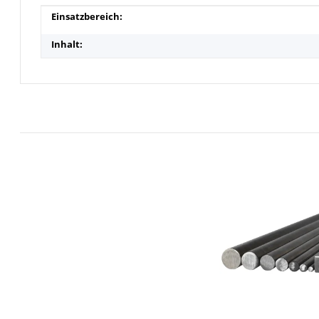
Produkteigenschaft
Wert
Einsatzbereich:
Inhalt: