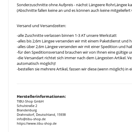
Sonderzuschnitte ohne Aufpreis - nächst Längeere RohrLängee k
(Abschnitte fallen keine an und es können auch keine mitgeliefert 
Versand und Versandzeiten:
-alle Zuschnitte verlassen binnen 1-3 AT unsere Werkstatt
-alles bis 2,6m Längee versenden wir mit einem Paketdienst und h
-alles über 2,6m Längee versenden wir mit einer Spedition und hab
-für den Speditionsversand brauchen wir von Ihnen eine gültige 
-die Versandart richtet sich immer nach dem Längesten Artikel. V
automatisch möglich)!
-bestellen sie mehrere Artikel, fassen wir diese (wenn möglich) i
Herstellerinformationen:
TIBU-Shop GmbH
Schulstraße 2
Brandenburg
Drahnsdorf, Deutschland, 15938
info@tibu-shop.de
https://www.tibu-shop.de