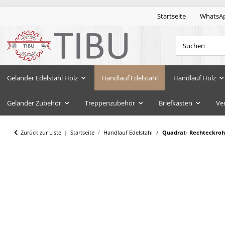
Startseite
WhatsA
Geländer Edelstahl Holz
Handlauf Edelstahl
Handlauf Holz
Geländer Zubehör
Treppenzubehör
Briefkästen
Ve
Zurück zur Liste
Startseite
Handlauf Edelstahl
Quadrat- Rechteckrohr