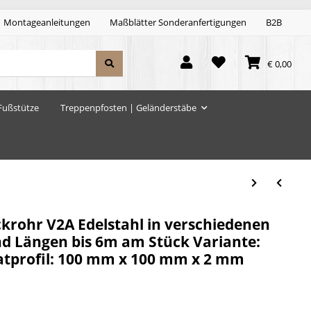
Montageanleitungen
Maßblätter Sonderanfertigungen
B2B
€ 0,00
Fußstütze
Treppenpfosten | Geländerstäbe
krohr V2A Edelstahl in verschiedenen
d Längen bis 6m am Stück Variante:
tprofil: 100 mm x 100 mm x 2 mm