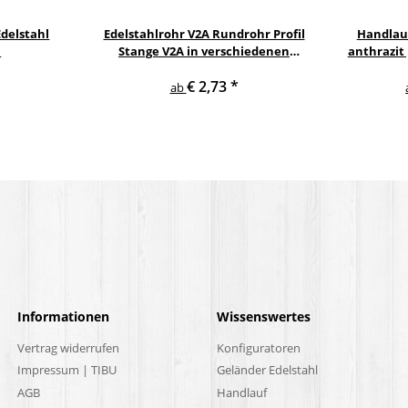
delstahl
Edelstahlrohr V2A Rundrohr Profil
Handlau
l
Stange V2A in verschiedenen
anthrazit
Durchmessern
gewi
€ 2,73
*
E
ab
Informationen
Wissenswertes
Vertrag widerrufen
Konfiguratoren
Impressum | TIBU
Geländer Edelstahl
AGB
Handlauf