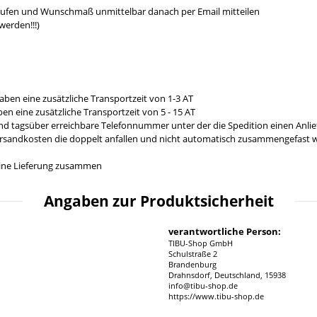
aufen und Wunschmaß unmittelbar danach per Email mitteilen
werden!!!)
aben eine zusätzliche Transportzeit von 1-3 AT
en eine zusätzliche Transportzeit von 5 - 15 AT
und tagsüber erreichbare Telefonnummer unter der die Spedition einen Anl
ersandkosten die doppelt anfallen und nicht automatisch zusammengefast we
n eine Lieferung zusammen
Angaben zur Produktsicherheit
verantwortliche Person:
TIBU-Shop GmbH
Schulstraße 2
Brandenburg
Drahnsdorf, Deutschland, 15938
info@tibu-shop.de
https://www.tibu-shop.de