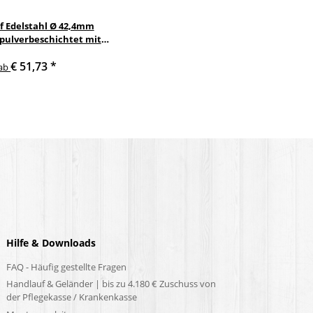
f Edelstahl Ø 42,4mm
 pulverbeschichtet mit
nkelte anthrazit
€ 51,73
*
delstahlhalter
ab
Hilfe & Downloads
FAQ - Häufig gestellte Fragen
Handlauf & Geländer | bis zu 4.180 € Zuschuss von
der Pflegekasse / Krankenkasse