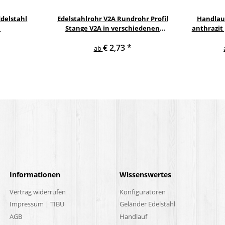
delstahl
Edelstahlrohr V2A Rundrohr Profil
Handlau
l
Stange V2A in verschiedenen
anthrazit
Durchmessern
gewi
€ 2,73
*
E
ab
Informationen
Wissenswertes
Vertrag widerrufen
Konfiguratoren
Impressum | TIBU
Geländer Edelstahl
AGB
Handlauf