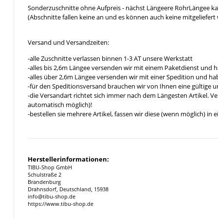
Sonderzuschnitte ohne Aufpreis - nächst Längeere RohrLängee k
(Abschnitte fallen keine an und es können auch keine mitgeliefert 
Versand und Versandzeiten:
-alle Zuschnitte verlassen binnen 1-3 AT unsere Werkstatt
-alles bis 2,6m Längee versenden wir mit einem Paketdienst und h
-alles über 2,6m Längee versenden wir mit einer Spedition und hab
-für den Speditionsversand brauchen wir von Ihnen eine gültige 
-die Versandart richtet sich immer nach dem Längesten Artikel. V
automatisch möglich)!
-bestellen sie mehrere Artikel, fassen wir diese (wenn möglich) i
Herstellerinformationen:
TIBU-Shop GmbH
Schulstraße 2
Brandenburg
Drahnsdorf, Deutschland, 15938
info@tibu-shop.de
https://www.tibu-shop.de