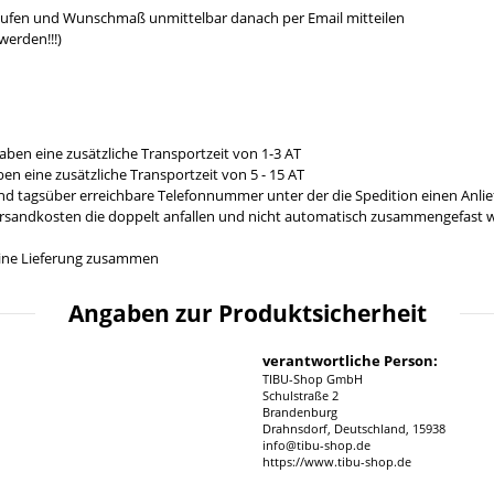
aufen und Wunschmaß unmittelbar danach per Email mitteilen
werden!!!)
aben eine zusätzliche Transportzeit von 1-3 AT
en eine zusätzliche Transportzeit von 5 - 15 AT
und tagsüber erreichbare Telefonnummer unter der die Spedition einen Anl
ersandkosten die doppelt anfallen und nicht automatisch zusammengefast we
n eine Lieferung zusammen
Angaben zur Produktsicherheit
verantwortliche Person:
TIBU-Shop GmbH
Schulstraße 2
Brandenburg
Drahnsdorf, Deutschland, 15938
info@tibu-shop.de
https://www.tibu-shop.de