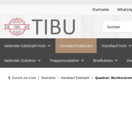
Startseite
WhatsA
Geländer Edelstahl Holz
Handlauf Edelstahl
Handlauf Holz
Geländer Zubehör
Treppenzubehör
Briefkästen
Ve
Zurück zur Liste
Startseite
Handlauf Edelstahl
Quadrat- Rechteckrohr