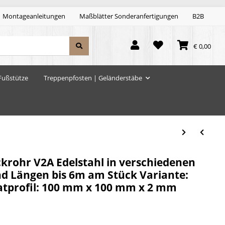
Montageanleitungen
Maßblätter Sonderanfertigungen
B2B
€ 0,00
Fußstütze
Treppenpfosten | Geländerstäbe
krohr V2A Edelstahl in verschiedenen
d Längen bis 6m am Stück Variante:
tprofil: 100 mm x 100 mm x 2 mm