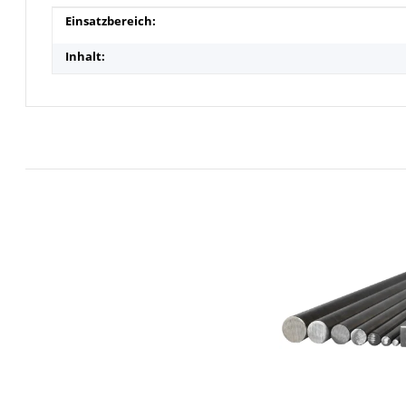
Produkteigenschaft
Wert
Einsatzbereich:
Inhalt: