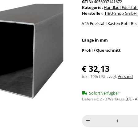
GTIN:
4056097141672
Kategorie:
Handlauf Edelstah
Hersteller:
TIBU-Shop GmbH (
V2A Edelstahl Kasten Rohr Rec
Länge in mm
Profil / Querschnitt
€ 32,13
inkl. 19% USt. , zzgl.
Versand
Sofort verfügbar
Lieferzeit:
2 - 3 Werktage
(DE - 