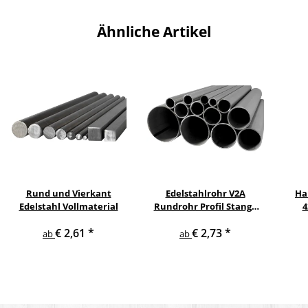
Ähnliche Artikel
Rund und Vierkant
Edelstahlrohr V2A
Ha
Edelstahl Vollmaterial
Rundrohr Profil Stange
4
V2A in verschiedenen
pul
€ 2,61
*
€ 2,73
*
Durchmessern
ge
ab
ab