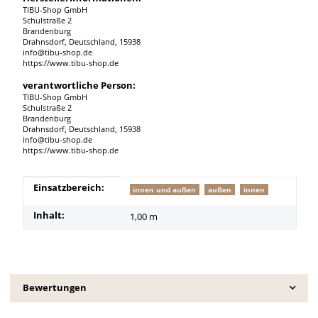
TIBU-Shop GmbH
Schulstraße 2
Brandenburg
Drahnsdorf, Deutschland, 15938
info@tibu-shop.de
https://www.tibu-shop.de
verantwortliche Person:
TIBU-Shop GmbH
Schulstraße 2
Brandenburg
Drahnsdorf, Deutschland, 15938
info@tibu-shop.de
https://www.tibu-shop.de
Produkteigenschaft
Wert
Einsatzbereich:
innen und außen
außen
innen
Inhalt:
1,00 m
Bewertungen