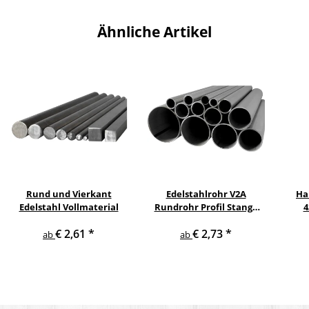
Ähnliche Artikel
Rund und Vierkant
Edelstahlrohr V2A
Ha
Edelstahl Vollmaterial
Rundrohr Profil Stange
4
V2A in verschiedenen
pul
€ 2,61
*
€ 2,73
*
Durchmessern
ge
ab
ab