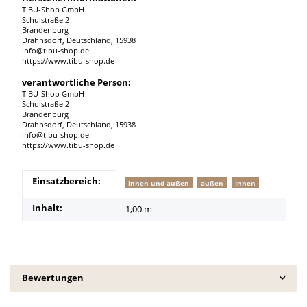
TIBU-Shop GmbH
Schulstraße 2
Brandenburg
Drahnsdorf, Deutschland, 15938
info@tibu-shop.de
https://www.tibu-shop.de
verantwortliche Person:
TIBU-Shop GmbH
Schulstraße 2
Brandenburg
Drahnsdorf, Deutschland, 15938
info@tibu-shop.de
https://www.tibu-shop.de
Produkteigenschaft
Wert
Einsatzbereich:
innen und außen
außen
innen
Inhalt:
1,00 m
Bewertungen