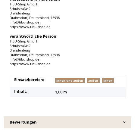
TIBU-Shop GmbH
Schulstraße 2
Brandenburg
Drahnsdorf, Deutschland, 15938
info@tibu-shop.de
https://www.tibu-shop.de
verantwortliche Person:
TIBU-Shop GmbH
Schulstraße 2
Brandenburg
Drahnsdorf, Deutschland, 15938
info@tibu-shop.de
https://www.tibu-shop.de
Produkteigenschaft
Wert
Einsatzbereich:
innen und außen
außen
innen
Inhalt:
1,00 m
Bewertungen