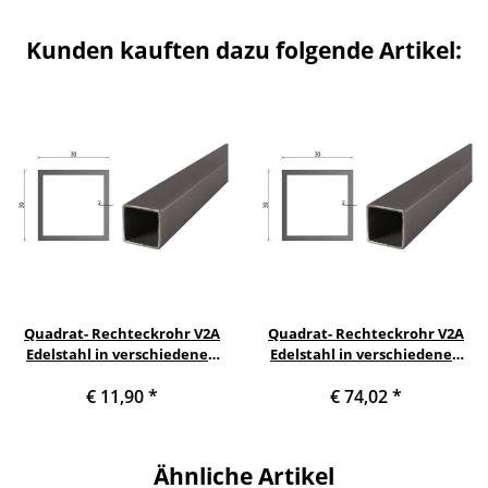
Kunden kauften dazu folgende Artikel:
Quadrat- Rechteckrohr V2A
Quadrat- Rechteckrohr V2A
Edelstahl in verschiedenen
Edelstahl in verschiedenen
Querschnitten und Längen
Querschnitten und Längen
€ 11,90
*
€ 74,02
*
bis 6m am Stück Variante:
bis 6m am Stück Variante:
Rechteck- Quadratprofil: 30 x
Rechteck- Quadratprofil: 30 x
30 x 2 mm Länge: 500 mm
30 x 2 mm Länge: 3400 mm
Ähnliche Artikel