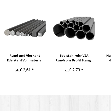
Rund und Vierkant
Edelstahlrohr V2A
Ha
Edelstahl Vollmaterial
Rundrohr Profil Stange
4
V2A in verschiedenen
pul
€ 2,61
*
€ 2,73
*
Durchmessern
ge
ab
ab