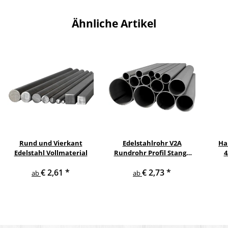
Ähnliche Artikel
Rund und Vierkant
Edelstahlrohr V2A
Ha
Edelstahl Vollmaterial
Rundrohr Profil Stange
4
V2A in verschiedenen
pul
€ 2,61
*
€ 2,73
*
Durchmessern
ge
ab
ab