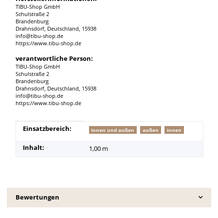
TIBU-Shop GmbH
Schulstraße 2
Brandenburg
Drahnsdorf, Deutschland, 15938
info@tibu-shop.de
https://www.tibu-shop.de
verantwortliche Person:
TIBU-Shop GmbH
Schulstraße 2
Brandenburg
Drahnsdorf, Deutschland, 15938
info@tibu-shop.de
https://www.tibu-shop.de
Produkteigenschaft
Wert
Einsatzbereich:
innen und außen
außen
innen
Inhalt:
1,00 m
Bewertungen