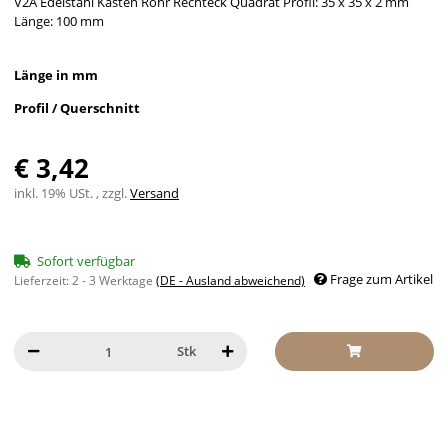
V2A Edelstahl Kasten Rohr Rechteck Quadrat Profil: 35 x 35 x 2 mm
Länge: 100 mm
Länge in mm
Profil / Querschnitt
€ 3,42
inkl. 19% USt. , zzgl.
Versand
Sofort verfügbar
Frage zum Artikel
Lieferzeit:
2 - 3 Werktage
(DE - Ausland abweichend)
Stk