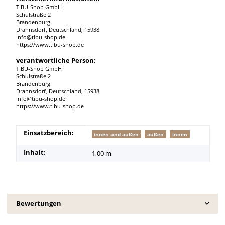
TIBU-Shop GmbH
Schulstraße 2
Brandenburg
Drahnsdorf, Deutschland, 15938
info@tibu-shop.de
https://www.tibu-shop.de
verantwortliche Person:
TIBU-Shop GmbH
Schulstraße 2
Brandenburg
Drahnsdorf, Deutschland, 15938
info@tibu-shop.de
https://www.tibu-shop.de
Produkteigenschaft
Wert
Einsatzbereich:
innen und außen
außen
innen
Inhalt:
1,00 m
Bewertungen