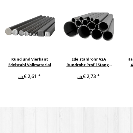
Rund und Vierkant
Edelstahlrohr V2A
Ha
Edelstahl Vollmaterial
Rundrohr Profil Stange
4
V2A in verschiedenen
pul
€ 2,61
*
€ 2,73
*
Durchmessern
ge
ab
ab