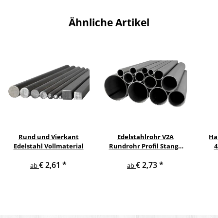
Ähnliche Artikel
Rund und Vierkant
Edelstahlrohr V2A
Ha
Edelstahl Vollmaterial
Rundrohr Profil Stange
4
V2A in verschiedenen
pul
€ 2,61
*
€ 2,73
*
Durchmessern
ge
ab
ab