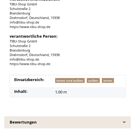
TIBU-Shop GmbH
Schulstraße 2
Brandenburg
Drahnsdorf, Deutschland, 15938
info@tibu-shop.de
https://www.tibu-shop.de
verantwortliche Person:
TIBU-Shop GmbH
Schulstraße 2
Brandenburg
Drahnsdorf, Deutschland, 15938
info@tibu-shop.de
https://www.tibu-shop.de
Produkteigenschaft
Wert
Einsatzbereich:
innen und außen
außen
innen
Inhalt:
1,00 m
Bewertungen