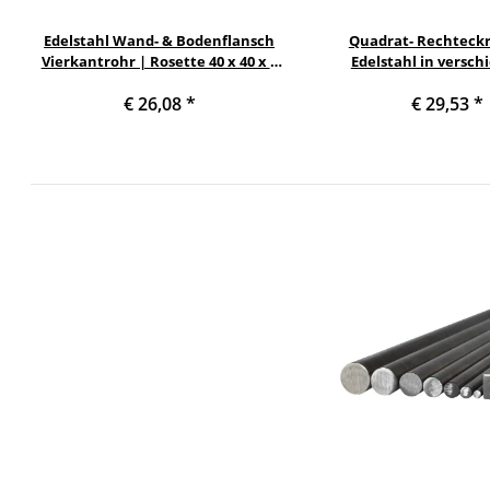
Edelstahl Wand- & Bodenflansch
Quadrat- Rechteck
Vierkantrohr | Rosette 40 x 40 x 2
Edelstahl in versc
mm | 105 x 105 x 1 mm
Querschnitten und Län
€ 26,08
*
€ 29,53
*
am Stück Variante: 
Quadratprofil: 40 x 40 x
1100 mm