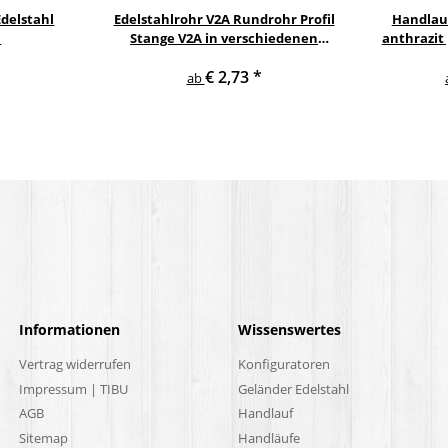
delstahl
Edelstahlrohr V2A Rundrohr Profil
Handlau
l
Stange V2A in verschiedenen
anthrazit
Durchmessern
gewi
€ 2,73
*
E
ab
Informationen
Wissenswertes
Vertrag widerrufen
Konfiguratoren
Impressum | TIBU
Geländer Edelstahl
AGB
Handlauf
Sitemap
Handläufe