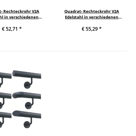
- Rechteckrohr V2A
Quadrat- Rechteckrohr V2A
hl in verschiedenen
Edelstahl in verschiedenen
ten und Längen bis 6m
Querschnitten und Längen bis 6m
€ 52,71
*
€ 55,29
*
 Variante: Rechteck-
am Stück Variante: Rechteck-
l: 40 x 40 x 2 mm Länge:
Quadratprofil: 40 x 40 x 2 mm Länge:
2000 mm
2100 mm