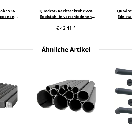
rohr V2A
Quadrat- Rechteckrohr V2A
Quadrat
hiedenen
Edelstahl in verschiedenen
Edelsta
gen bis 6m
Querschnitten und Längen bis 6m
Querschnit
€ 42,41
*
Rechteck-
am Stück Variante: Rechteck-
am Stück
 2 mm Länge:
Quadratprofil: 40 x 40 x 2 mm Länge:
Quadratprofi
1600 mm
Ähnliche Artikel