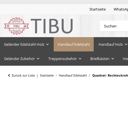
Startseite
WhatsA
Geländer Edelstahl Holz
Handlauf Edelstahl
Handlauf Holz
Geländer Zubehör
Treppenzubehör
Briefkästen
Ve
Zurück zur Liste
Startseite
Handlauf Edelstahl
Quadrat- Rechteckrohr