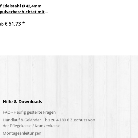
f Edelstahl Ø 42,4mm
 pulverbeschichtet mit
nkelte anthrazit
€ 51,73
*
delstahlhalter
ab
Hilfe & Downloads
FAQ - Häufig gestellte Fragen
Handlauf & Geländer | bis zu 4.180 € Zuschuss von
der Pflegekasse / Krankenkasse
Montageanleitungen