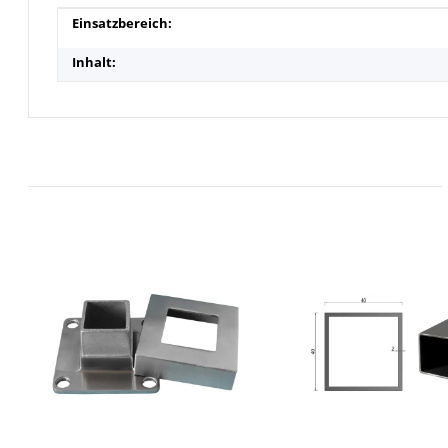
Produkteigenschaft
Wert
Einsatzbereich:
Inhalt: