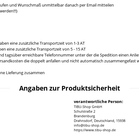
aufen und Wunschmaß unmittelbar danach per Email mitteilen
werden!!!)
aben eine zusätzliche Transportzeit von 1-3 AT
en eine zusätzliche Transportzeit von 5 - 15 AT
und tagsüber erreichbare Telefonnummer unter der die Spedition einen Anl
ersandkosten die doppelt anfallen und nicht automatisch zusammengefast we
n eine Lieferung zusammen
Angaben zur Produktsicherheit
verantwortliche Person:
TIBU-Shop GmbH
Schulstraße 2
Brandenburg
Drahnsdorf, Deutschland, 15938
info@tibu-shop.de
https://www.tibu-shop.de