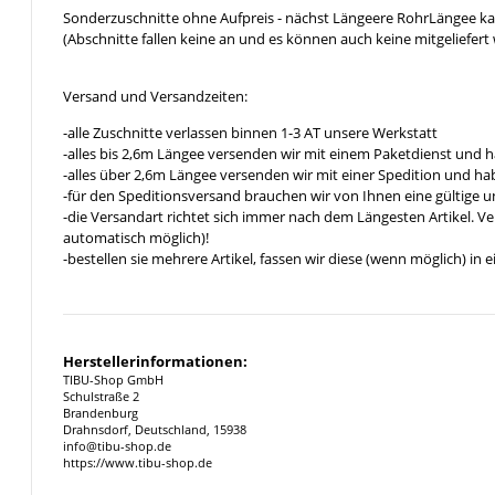
Sonderzuschnitte ohne Aufpreis - nächst Längeere RohrLängee k
(Abschnitte fallen keine an und es können auch keine mitgeliefert 
Versand und Versandzeiten:
-alle Zuschnitte verlassen binnen 1-3 AT unsere Werkstatt
-alles bis 2,6m Längee versenden wir mit einem Paketdienst und h
-alles über 2,6m Längee versenden wir mit einer Spedition und hab
-für den Speditionsversand brauchen wir von Ihnen eine gültige 
-die Versandart richtet sich immer nach dem Längesten Artikel. V
automatisch möglich)!
-bestellen sie mehrere Artikel, fassen wir diese (wenn möglich) i
Herstellerinformationen:
TIBU-Shop GmbH
Schulstraße 2
Brandenburg
Drahnsdorf, Deutschland, 15938
info@tibu-shop.de
https://www.tibu-shop.de