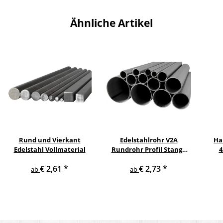
Ähnliche Artikel
Rund und Vierkant
Edelstahlrohr V2A
Ha
Edelstahl Vollmaterial
Rundrohr Profil Stange
4
V2A in verschiedenen
pul
€ 2,61
*
€ 2,73
*
Durchmessern
ge
ab
ab