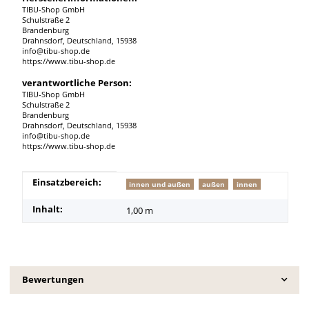
TIBU-Shop GmbH
Schulstraße 2
Brandenburg
Drahnsdorf, Deutschland, 15938
info@tibu-shop.de
https://www.tibu-shop.de
verantwortliche Person:
TIBU-Shop GmbH
Schulstraße 2
Brandenburg
Drahnsdorf, Deutschland, 15938
info@tibu-shop.de
https://www.tibu-shop.de
Produkteigenschaft
Wert
Einsatzbereich:
innen und außen
außen
innen
Inhalt:
1,00 m
Bewertungen