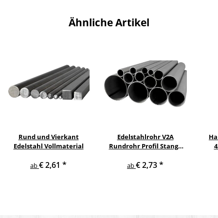
Ähnliche Artikel
Rund und Vierkant
Edelstahlrohr V2A
Ha
Edelstahl Vollmaterial
Rundrohr Profil Stange
4
V2A in verschiedenen
pul
€ 2,61
*
€ 2,73
*
Durchmessern
ge
ab
ab