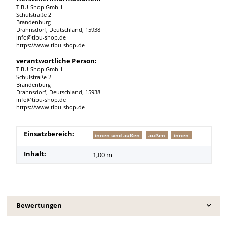
TIBU-Shop GmbH
Schulstraße 2
Brandenburg
Drahnsdorf, Deutschland, 15938
info@tibu-shop.de
https://www.tibu-shop.de
verantwortliche Person:
TIBU-Shop GmbH
Schulstraße 2
Brandenburg
Drahnsdorf, Deutschland, 15938
info@tibu-shop.de
https://www.tibu-shop.de
Produkteigenschaft
Wert
Einsatzbereich:
innen und außen
außen
innen
Inhalt:
1,00 m
Bewertungen