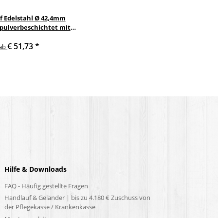
f Edelstahl Ø 42,4mm
 pulverbeschichtet mit
nkelte anthrazit
€ 51,73
*
delstahlhalter
ab
Hilfe & Downloads
FAQ - Häufig gestellte Fragen
Handlauf & Geländer | bis zu 4.180 € Zuschuss von
der Pflegekasse / Krankenkasse