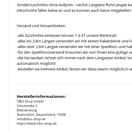
Sonderzuschnitte ohne Aufpreis - nächst Längeere RohrLängee k
(Abschnitte fallen keine an und es können auch keine mitgeliefert 
Versand und Versandzeiten:
-alle Zuschnitte verlassen binnen 1-3 AT unsere Werkstatt
-alles bis 2,6m Längee versenden wir mit einem Paketdienst und h
-alles über 2,6m Längee versenden wir mit einer Spedition und hab
-für den Speditionsversand brauchen wir von Ihnen eine gültige 
-die Versandart richtet sich immer nach dem Längesten Artikel. V
automatisch möglich)!
-bestellen sie mehrere Artikel, fassen wir diese (wenn möglich) i
Herstellerinformationen:
TIBU-Shop GmbH
Schulstraße 2
Brandenburg
Drahnsdorf, Deutschland, 15938
info@tibu-shop.de
https://www.tibu-shop.de