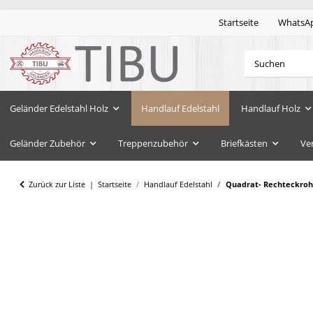
Startseite
WhatsA
Geländer Edelstahl Holz
Handlauf Edelstahl
Handlauf Holz
Geländer Zubehör
Treppenzubehör
Briefkästen
Ve
Zurück zur Liste
Startseite
Handlauf Edelstahl
Quadrat- Rechteckrohr