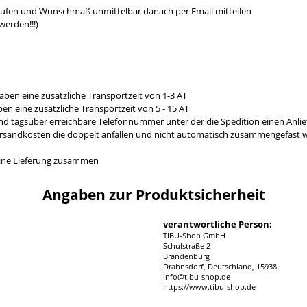
aufen und Wunschmaß unmittelbar danach per Email mitteilen
werden!!!)
aben eine zusätzliche Transportzeit von 1-3 AT
en eine zusätzliche Transportzeit von 5 - 15 AT
und tagsüber erreichbare Telefonnummer unter der die Spedition einen Anl
ersandkosten die doppelt anfallen und nicht automatisch zusammengefast we
n eine Lieferung zusammen
Angaben zur Produktsicherheit
verantwortliche Person:
TIBU-Shop GmbH
Schulstraße 2
Brandenburg
Drahnsdorf, Deutschland, 15938
info@tibu-shop.de
https://www.tibu-shop.de