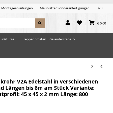
Montageanleitungen
Maßblätter Sonderanfertigungen
B2B
€ 0,00
Fußstütze
Treppenpfosten | Geländerstäbe
krohr V2A Edelstahl in verschiedenen
d Längen bis 6m am Stück Variante:
profil: 45 x 45 x 2 mm Länge: 800