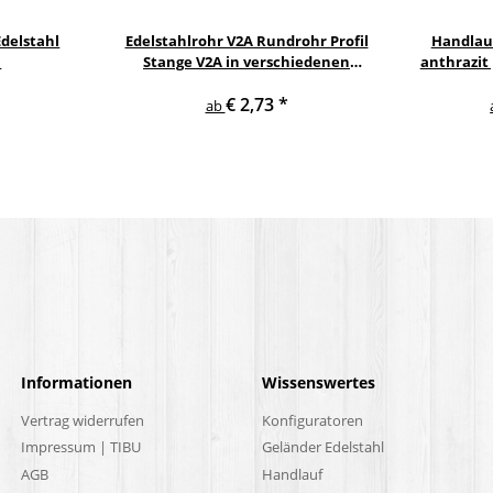
delstahl
Edelstahlrohr V2A Rundrohr Profil
Handlau
l
Stange V2A in verschiedenen
anthrazit
Durchmessern
gewi
€ 2,73
*
E
ab
Informationen
Wissenswertes
Vertrag widerrufen
Konfiguratoren
Impressum | TIBU
Geländer Edelstahl
AGB
Handlauf