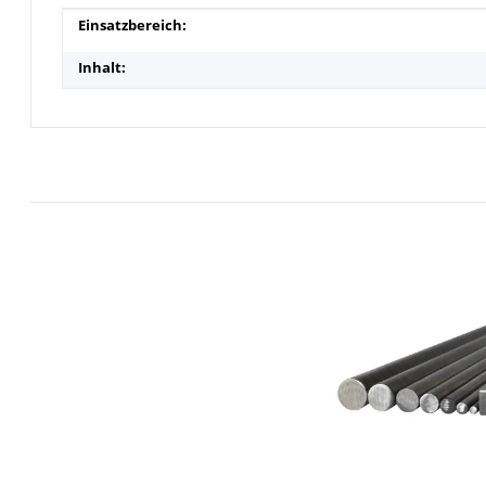
Produkteigenschaft
Wert
Einsatzbereich:
Inhalt: