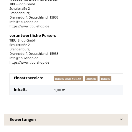
TIBU-Shop GmbH
Schulstraße 2
Brandenburg
Drahnsdorf, Deutschland, 15938
info@tibu-shop.de
https://www.tibu-shop.de
verantwortliche Person:
TIBU-Shop GmbH
Schulstraße 2
Brandenburg
Drahnsdorf, Deutschland, 15938
info@tibu-shop.de
https://www.tibu-shop.de
Produkteigenschaft
Wert
Einsatzbereich:
innen und außen
außen
innen
Inhalt:
1,00 m
Bewertungen