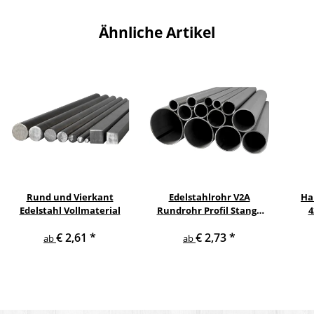
Ähnliche Artikel
Rund und Vierkant
Edelstahlrohr V2A
Ha
Edelstahl Vollmaterial
Rundrohr Profil Stange
4
V2A in verschiedenen
pul
€ 2,61
*
€ 2,73
*
Durchmessern
ge
ab
ab