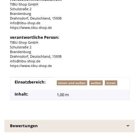
TIBU-Shop GmbH
Schulstraße 2
Brandenburg
Drahnsdorf, Deutschland, 15938
info@tibu-shop.de
https://www.tibu-shop.de
verantwortliche Person:
TIBU-Shop GmbH
Schulstraße 2
Brandenburg
Drahnsdorf, Deutschland, 15938
info@tibu-shop.de
https://www.tibu-shop.de
Produkteigenschaft
Wert
Einsatzbereich:
innen und außen
außen
innen
Inhalt:
1,00 m
Bewertungen