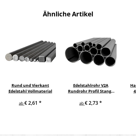
Ähnliche Artikel
Rund und Vierkant
Edelstahlrohr V2A
Ha
Edelstahl Vollmaterial
Rundrohr Profil Stange
4
V2A in verschiedenen
pul
€ 2,61
*
€ 2,73
*
Durchmessern
ge
ab
ab