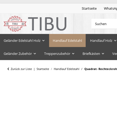
Startseite
WhatsA
Geländer Edelstahl Holz
Handlauf Edelstahl
Handlauf Holz
Geländer Zubehör
Treppenzubehör
Briefkästen
Ve
Zurück zur Liste
Startseite
Handlauf Edelstahl
Quadrat- Rechteckrohr