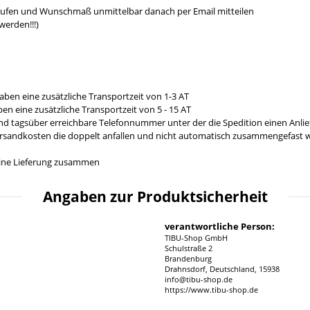
aufen und Wunschmaß unmittelbar danach per Email mitteilen
werden!!!)
aben eine zusätzliche Transportzeit von 1-3 AT
en eine zusätzliche Transportzeit von 5 - 15 AT
und tagsüber erreichbare Telefonnummer unter der die Spedition einen Anl
ersandkosten die doppelt anfallen und nicht automatisch zusammengefast we
n eine Lieferung zusammen
Angaben zur Produktsicherheit
verantwortliche Person:
TIBU-Shop GmbH
Schulstraße 2
Brandenburg
Drahnsdorf, Deutschland, 15938
info@tibu-shop.de
https://www.tibu-shop.de