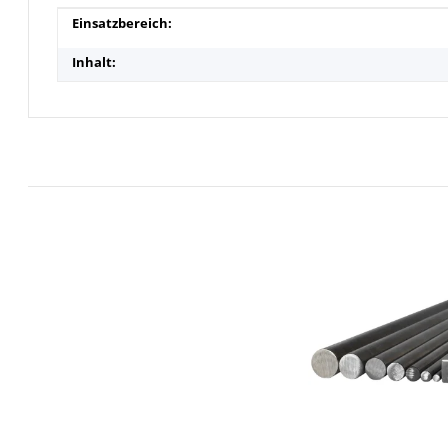
Produkteigenschaft
Wert
Einsatzbereich:
Inhalt: