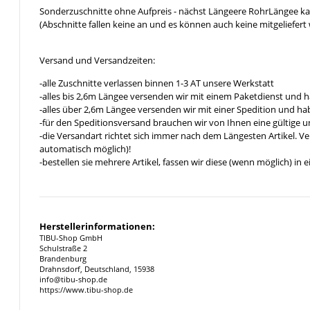
Sonderzuschnitte ohne Aufpreis - nächst Längeere RohrLängee k
(Abschnitte fallen keine an und es können auch keine mitgeliefert 
Versand und Versandzeiten:
-alle Zuschnitte verlassen binnen 1-3 AT unsere Werkstatt
-alles bis 2,6m Längee versenden wir mit einem Paketdienst und h
-alles über 2,6m Längee versenden wir mit einer Spedition und hab
-für den Speditionsversand brauchen wir von Ihnen eine gültige 
-die Versandart richtet sich immer nach dem Längesten Artikel. V
automatisch möglich)!
-bestellen sie mehrere Artikel, fassen wir diese (wenn möglich) i
Herstellerinformationen:
TIBU-Shop GmbH
Schulstraße 2
Brandenburg
Drahnsdorf, Deutschland, 15938
info@tibu-shop.de
https://www.tibu-shop.de