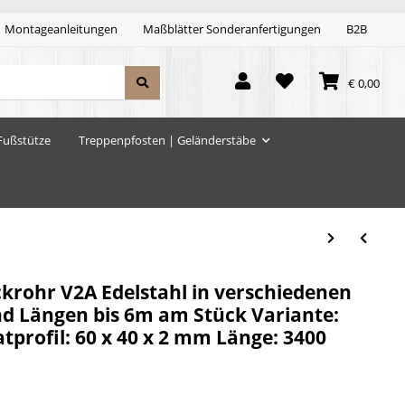
Montageanleitungen
Maßblätter Sonderanfertigungen
B2B
€ 0,00
Fußstütze
Treppenpfosten | Geländerstäbe
krohr V2A Edelstahl in verschiedenen
d Längen bis 6m am Stück Variante:
profil: 60 x 40 x 2 mm Länge: 3400