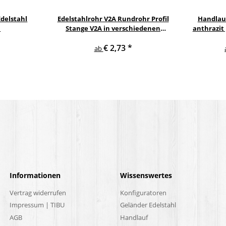
delstahl
Edelstahlrohr V2A Rundrohr Profil
Handlau
l
Stange V2A in verschiedenen
anthrazit
Durchmessern
gewi
€ 2,73
*
E
ab
Informationen
Wissenswertes
Vertrag widerrufen
Konfiguratoren
Impressum | TIBU
Geländer Edelstahl
AGB
Handlauf