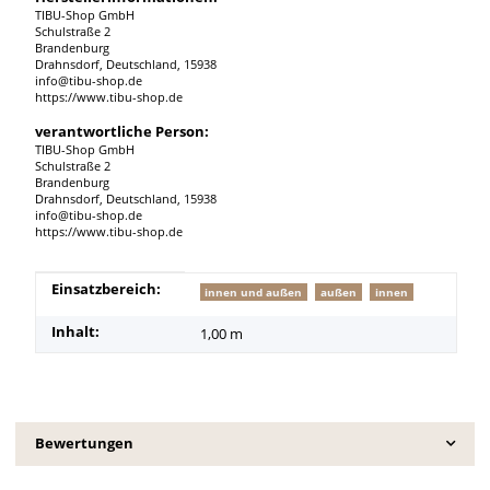
TIBU-Shop GmbH
Schulstraße 2
Brandenburg
Drahnsdorf, Deutschland, 15938
info@tibu-shop.de
https://www.tibu-shop.de
verantwortliche Person:
TIBU-Shop GmbH
Schulstraße 2
Brandenburg
Drahnsdorf, Deutschland, 15938
info@tibu-shop.de
https://www.tibu-shop.de
Produkteigenschaft
Wert
Einsatzbereich:
innen und außen
außen
innen
Inhalt:
1,00 m
Bewertungen