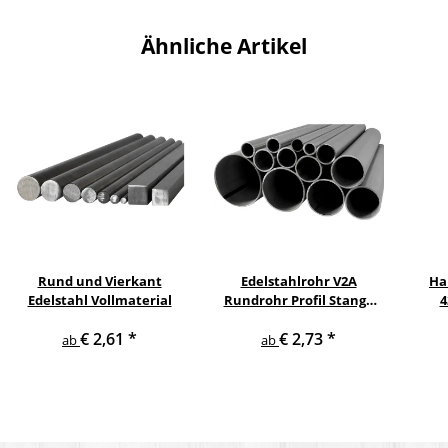
Ähnliche Artikel
Rund und Vierkant
Edelstahlrohr V2A
Ha
Edelstahl Vollmaterial
Rundrohr Profil Stange
4
V2A in verschiedenen
pul
€ 2,61
*
€ 2,73
*
Durchmessern
ge
ab
ab