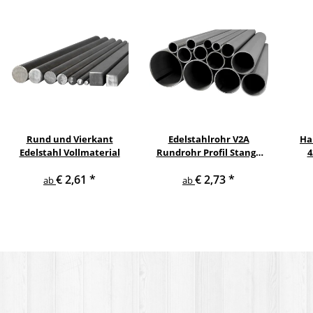
Rund und Vierkant
Edelstahlrohr V2A
Ha
Edelstahl Vollmaterial
Rundrohr Profil Stange
4
V2A in verschiedenen
pul
€ 2,61
*
€ 2,73
*
Durchmessern
ge
ab
ab