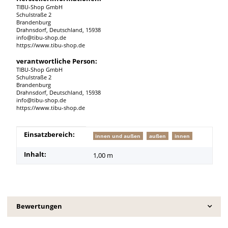
TIBU-Shop GmbH
Schulstraße 2
Brandenburg
Drahnsdorf, Deutschland, 15938
info@tibu-shop.de
https://www.tibu-shop.de
verantwortliche Person:
TIBU-Shop GmbH
Schulstraße 2
Brandenburg
Drahnsdorf, Deutschland, 15938
info@tibu-shop.de
https://www.tibu-shop.de
Produkteigenschaft
Wert
Einsatzbereich:
innen und außen
außen
innen
Inhalt:
1,00 m
Bewertungen