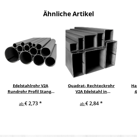
Ähnliche Artikel
Edelstahlrohr V2A
Quadrat- Rechteckrohr
Ha
Rundrohr Profil Stange
V2A Edelstahl in
4
V2A in verschiedenen
verschiedenen
pul
€ 2,73
*
€ 2,84
*
Durchmessern
Querschnitten und
ge
ab
ab
Längen bis 6 m am Stück