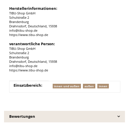
Herstellerinformationen:
TIBU-Shop GmbH
Schulstraße 2
Brandenburg
Drahnsdorf, Deutschland, 15938
info@tibu-shop.de
https://www.tibu-shop.de
verantwortliche Person:
TIBU-Shop GmbH
Schulstraße 2
Brandenburg
Drahnsdorf, Deutschland, 15938
info@tibu-shop.de
https://www.tibu-shop.de
Produkteigenschaft
Wert
Einsatzbereich:
innen und außen
außen
innen
Bewertungen