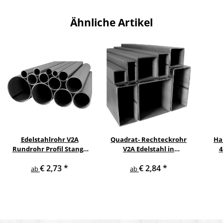
Ähnliche Artikel
Edelstahlrohr V2A
Quadrat- Rechteckrohr
Ha
Rundrohr Profil Stange
V2A Edelstahl in
4
V2A in verschiedenen
verschiedenen
pul
€ 2,73
*
€ 2,84
*
Durchmessern
Querschnitten und
ge
ab
ab
Längen bis 6 m am Stück