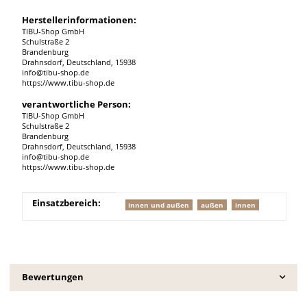
Herstellerinformationen:
TIBU-Shop GmbH
Schulstraße 2
Brandenburg
Drahnsdorf, Deutschland, 15938
info@tibu-shop.de
https://www.tibu-shop.de
verantwortliche Person:
TIBU-Shop GmbH
Schulstraße 2
Brandenburg
Drahnsdorf, Deutschland, 15938
info@tibu-shop.de
https://www.tibu-shop.de
Produkteigenschaft
Wert
Einsatzbereich:
innen und außen
außen
innen
Bewertungen