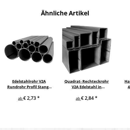
Ähnliche Artikel
Edelstahlrohr V2A
Quadrat- Rechteckrohr
Ha
Rundrohr Profil Stange
V2A Edelstahl in
4
V2A in verschiedenen
verschiedenen
pul
€ 2,73
*
€ 2,84
*
Durchmessern
Querschnitten und
ge
ab
ab
Längen bis 6 m am Stück