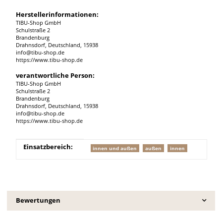
Herstellerinformationen:
TIBU-Shop GmbH
Schulstraße 2
Brandenburg
Drahnsdorf, Deutschland, 15938
info@tibu-shop.de
https://www.tibu-shop.de
verantwortliche Person:
TIBU-Shop GmbH
Schulstraße 2
Brandenburg
Drahnsdorf, Deutschland, 15938
info@tibu-shop.de
https://www.tibu-shop.de
Produkteigenschaft
Wert
Einsatzbereich:
innen und außen
außen
innen
Bewertungen