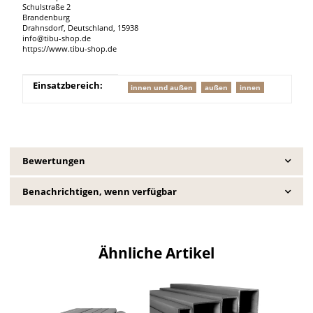
Schulstraße 2
Brandenburg
Drahnsdorf, Deutschland, 15938
info@tibu-shop.de
https://www.tibu-shop.de
Produkteigenschaft
Wert
Einsatzbereich:
innen und außen
außen
innen
Bewertungen
Benachrichtigen, wenn verfügbar
Ähnliche Artikel