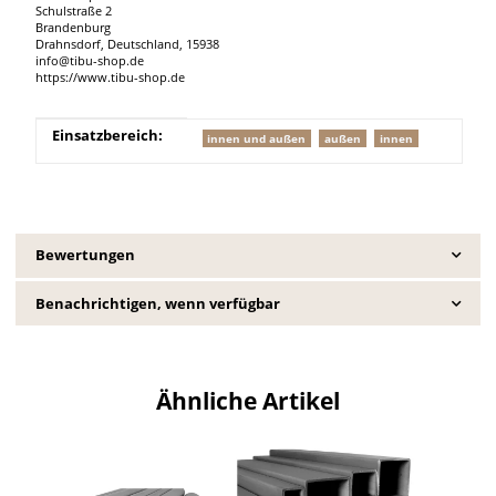
Schulstraße 2
Brandenburg
Drahnsdorf, Deutschland, 15938
info@tibu-shop.de
https://www.tibu-shop.de
Produkteigenschaft
Wert
Einsatzbereich:
innen und außen
außen
innen
Bewertungen
Benachrichtigen, wenn verfügbar
Ähnliche Artikel