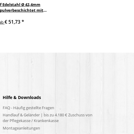
f Edelstahl Ø 42,4mm
 pulverbeschichtet mit
nkelte anthrazit
€ 51,73
*
delstahlhalter
ab
Hilfe & Downloads
FAQ - Häufig gestellte Fragen
Handlauf & Geländer | bis zu 4.180 € Zuschuss von
der Pflegekasse / Krankenkasse
Montageanleitungen