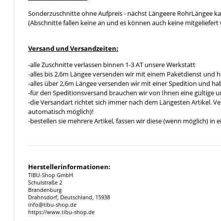
Sonderzuschnitte ohne Aufpreis - nächst Längeere RohrLängee k
(Abschnitte fallen keine an und es können auch keine mitgeliefert 
Versand und Versandzeiten:
-alle Zuschnitte verlassen binnen 1-3 AT unsere Werkstatt
-alles bis 2,6m Längee versenden wir mit einem Paketdienst und h
-alles über 2,6m Längee versenden wir mit einer Spedition und hab
-für den Speditionsversand brauchen wir von Ihnen eine gültige 
-die Versandart richtet sich immer nach dem Längesten Artikel. V
automatisch möglich)!
-bestellen sie mehrere Artikel, fassen wir diese (wenn möglich) i
Herstellerinformationen:
TIBU-Shop GmbH
Schulstraße 2
Brandenburg
Drahnsdorf, Deutschland, 15938
info@tibu-shop.de
https://www.tibu-shop.de