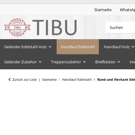
Startseite
WhatsA
Geländer Edelstahl Holz
Handlauf Edelstahl
Handlauf Holz
Geländer Zubehör
Treppenzubehör
Briefkästen
Ve
Zurück zur Liste
Startseite
Handlauf Edelstahl
Rund und Vierkant Edel