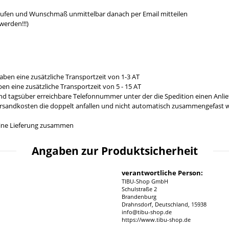
aufen und Wunschmaß unmittelbar danach per Email mitteilen
werden!!!)
aben eine zusätzliche Transportzeit von 1-3 AT
en eine zusätzliche Transportzeit von 5 - 15 AT
und tagsüber erreichbare Telefonnummer unter der die Spedition einen Anl
ersandkosten die doppelt anfallen und nicht automatisch zusammengefast we
n eine Lieferung zusammen
Angaben zur Produktsicherheit
verantwortliche Person:
TIBU-Shop GmbH
Schulstraße 2
Brandenburg
Drahnsdorf, Deutschland, 15938
info@tibu-shop.de
https://www.tibu-shop.de