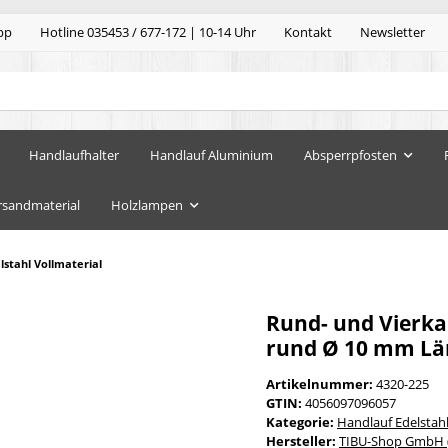
pp
Hotline 035453 / 677-172 | 10-14 Uhr
Kontakt
Newsletter
Handlaufhalter
Handlauf Aluminium
Absperrpfosten
rsandmaterial
Holzlampen
stahl Vollmaterial
Rund- und Vierkan
rund Ø 10 mm Län
Artikelnummer:
4320-225
GTIN:
4056097096057
Kategorie:
Handlauf Edelstah
Hersteller:
TIBU-Shop GmbH (