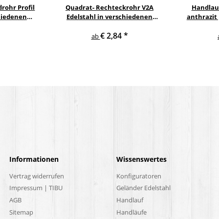
rohr Profil
Quadrat- Rechteckrohr V2A
Handlau
hiedenen
Edelstahl in verschiedenen
anthrazit
rn
Querschnitten und Längen bis 6 m
gewi
€ 2,84
*
am Stück
E
ab
Informationen
Wissenswertes
Vertrag widerrufen
Konfiguratoren
Impressum | TIBU
Geländer Edelstahl
AGB
Handlauf
Sitemap
Handläufe