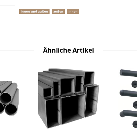
innen und außen
außen
innen
Ähnliche Artikel