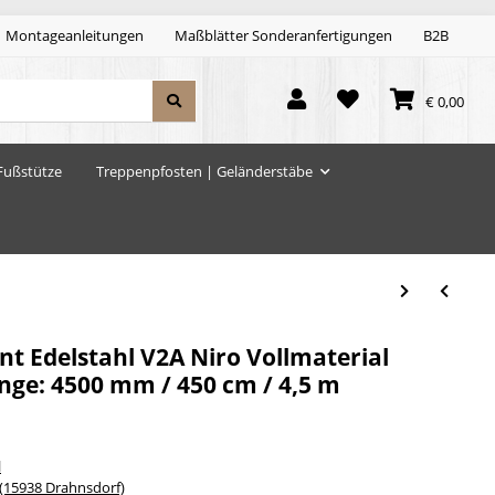
Montageanleitungen
Maßblätter Sonderanfertigungen
B2B
€ 0,00
Fußstütze
Treppenpfosten | Geländerstäbe
t Edelstahl V2A Niro Vollmaterial
ge: 4500 mm / 450 cm / 4,5 m
l
15938 Drahnsdorf)