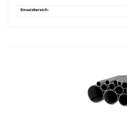
Produkteigenschaft
Wert
Einsatzbereich: