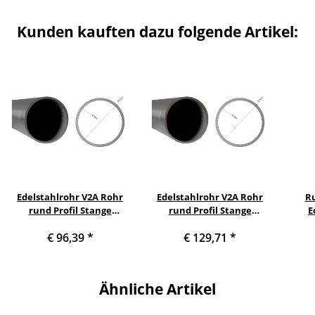
Kunden kauften dazu folgende Artikel:
Edelstahlrohr V2A Rohr
Edelstahlrohr V2A Rohr
Ru
rund Profil Stange
rund Profil Stange
E
Querschnitt 42,4 x 2 mm
Querschnitt 42,4 x 2 mm
Vol
€ 96,39
*
€ 129,71
*
(1¼ Zoll) Länge: 4000 mm
(1¼ Zoll) Länge: 5400 mm
mm L
Ähnliche Artikel