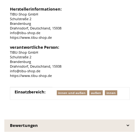
Herstellerinformationen:
TIBU-Shop GmbH
Schulstraße 2
Brandenburg
Drahnsdorf, Deutschland, 15938
info@tibu-shop.de
https://www.tibu-shop.de
verantwortliche Person:
TIBU-Shop GmbH
Schulstraße 2
Brandenburg
Drahnsdorf, Deutschland, 15938
info@tibu-shop.de
https://www.tibu-shop.de
Produkteigenschaft
Wert
Einsatzbereich:
innen und außen
außen
innen
Bewertungen