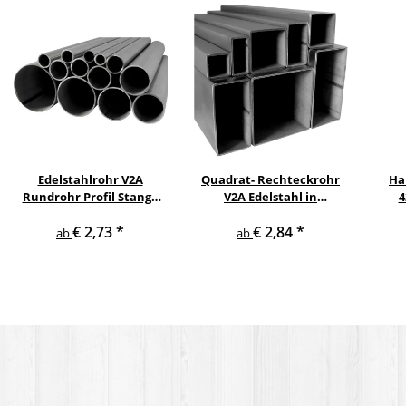
Edelstahlrohr V2A
Quadrat- Rechteckrohr
Ha
Rundrohr Profil Stange
V2A Edelstahl in
4
V2A in verschiedenen
verschiedenen
pul
€ 2,73
*
€ 2,84
*
Durchmessern
Querschnitten und
ge
ab
ab
Längen bis 6 m am Stück