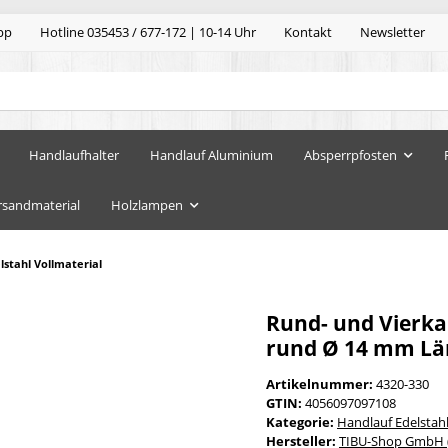
pp
Hotline 035453 / 677-172 | 10-14 Uhr
Kontakt
Newsletter
Handlaufhalter
Handlauf Aluminium
Absperrpfosten
rsandmaterial
Holzlampen
stahl Vollmaterial
Rund- und Vierkan
rund Ø 14 mm Län
Artikelnummer:
4320-330
GTIN:
4056097097108
Kategorie:
Handlauf Edelstah
Hersteller:
TIBU-Shop GmbH (