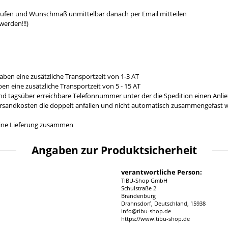
aufen und Wunschmaß unmittelbar danach per Email mitteilen
werden!!!)
aben eine zusätzliche Transportzeit von 1-3 AT
en eine zusätzliche Transportzeit von 5 - 15 AT
und tagsüber erreichbare Telefonnummer unter der die Spedition einen Anl
ersandkosten die doppelt anfallen und nicht automatisch zusammengefast we
n eine Lieferung zusammen
Angaben zur Produktsicherheit
verantwortliche Person:
TIBU-Shop GmbH
Schulstraße 2
Brandenburg
Drahnsdorf, Deutschland, 15938
info@tibu-shop.de
https://www.tibu-shop.de