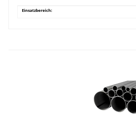
Produkteigenschaft
Wert
Einsatzbereich: