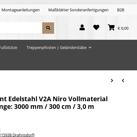
Montageanleitungen
Maßblätter Sonderanfertigungen
B2B
€ 0,00
Fußstütze
Treppenpfosten | Geländerstäbe
t Edelstahl V2A Niro Vollmaterial
ge: 3000 mm / 300 cm / 3,0 m
l
15938 Drahnsdorf)