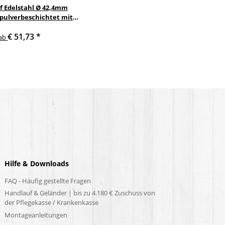
f Edelstahl Ø 42,4mm
 pulverbeschichtet mit
nkelte anthrazit
€ 51,73
*
delstahlhalter
ab
Hilfe & Downloads
FAQ - Häufig gestellte Fragen
Handlauf & Geländer | bis zu 4.180 € Zuschuss von
der Pflegekasse / Krankenkasse
Montageanleitungen