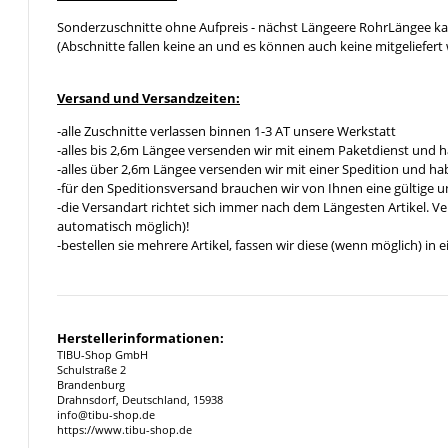
Sonderzuschnitte ohne Aufpreis - nächst Längeere RohrLängee k
(Abschnitte fallen keine an und es können auch keine mitgeliefert 
Versand und Versandzeiten:
-alle Zuschnitte verlassen binnen 1-3 AT unsere Werkstatt
-alles bis 2,6m Längee versenden wir mit einem Paketdienst und h
-alles über 2,6m Längee versenden wir mit einer Spedition und hab
-für den Speditionsversand brauchen wir von Ihnen eine gültige 
-die Versandart richtet sich immer nach dem Längesten Artikel. V
automatisch möglich)!
-bestellen sie mehrere Artikel, fassen wir diese (wenn möglich) i
Herstellerinformationen:
TIBU-Shop GmbH
Schulstraße 2
Brandenburg
Drahnsdorf, Deutschland, 15938
info@tibu-shop.de
https://www.tibu-shop.de