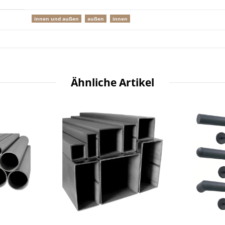
innen und außen
außen
innen
Ähnliche Artikel