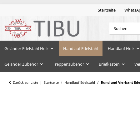
Startseite
WhatsA
Geländer Edelstahl Holz
Handlauf Edelstahl
Handlauf Holz
Geländer Zubehör
Treppenzubehör
Briefkästen
Ve
Zurück zur Liste
Startseite
Handlauf Edelstahl
Rund und Vierkant Edel