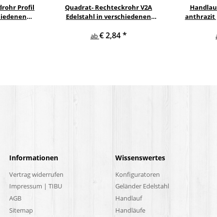
rohr Profil
Quadrat- Rechteckrohr V2A
Handlau
hiedenen
Edelstahl in verschiedenen
anthrazit
rn
Querschnitten und Längen bis 6 m
gewi
€ 2,84
*
am Stück
E
ab
Informationen
Wissenswertes
Vertrag widerrufen
Konfiguratoren
Impressum | TIBU
Geländer Edelstahl
AGB
Handlauf
Sitemap
Handläufe