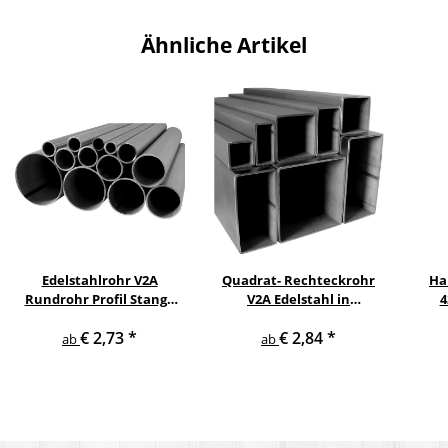
Ähnliche Artikel
Edelstahlrohr V2A
Quadrat- Rechteckrohr
Ha
Rundrohr Profil Stange
V2A Edelstahl in
4
V2A in verschiedenen
verschiedenen
pul
€ 2,73
*
€ 2,84
*
Durchmessern
Querschnitten und
ge
ab
ab
Längen bis 6 m am Stück