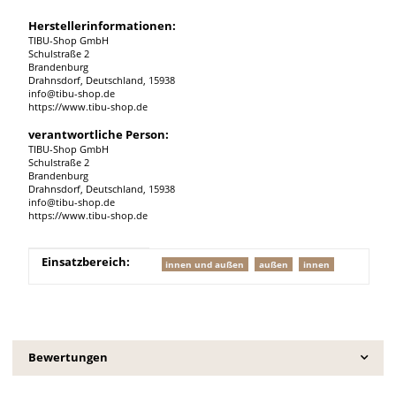
Herstellerinformationen:
TIBU-Shop GmbH
Schulstraße 2
Brandenburg
Drahnsdorf, Deutschland, 15938
info@tibu-shop.de
https://www.tibu-shop.de
verantwortliche Person:
TIBU-Shop GmbH
Schulstraße 2
Brandenburg
Drahnsdorf, Deutschland, 15938
info@tibu-shop.de
https://www.tibu-shop.de
Produkteigenschaft
Wert
Einsatzbereich:
innen und außen
außen
innen
Bewertungen