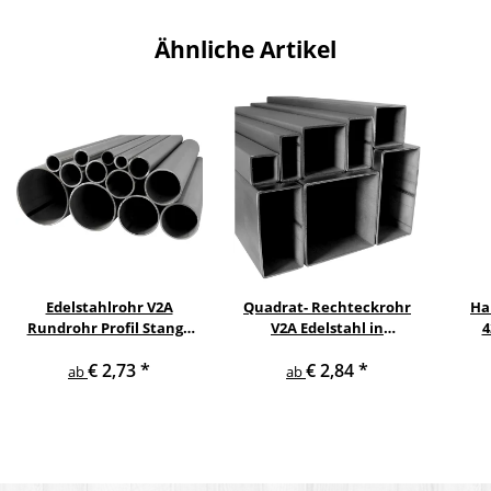
Ähnliche Artikel
Edelstahlrohr V2A
Quadrat- Rechteckrohr
Ha
Rundrohr Profil Stange
V2A Edelstahl in
4
V2A in verschiedenen
verschiedenen
pul
€ 2,73
*
€ 2,84
*
Durchmessern
Querschnitten und
ge
ab
ab
Längen bis 6 m am Stück