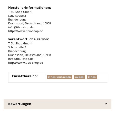
Herstellerinformationen:
TIBU-Shop GmbH
Schulstraße 2
Brandenburg
Drahnsdorf, Deutschland, 15938
info@tibu-shop.de
https://www.tibu-shop.de
verantwortliche Person:
TIBU-Shop GmbH
Schulstraße 2
Brandenburg
Drahnsdorf, Deutschland, 15938
info@tibu-shop.de
https://www.tibu-shop.de
Produkteigenschaft
Wert
Einsatzbereich:
innen und außen
außen
innen
Bewertungen