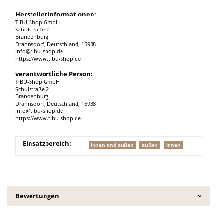
Herstellerinformationen:
TIBU-Shop GmbH
Schulstraße 2
Brandenburg
Drahnsdorf, Deutschland, 15938
info@tibu-shop.de
https://www.tibu-shop.de
verantwortliche Person:
TIBU-Shop GmbH
Schulstraße 2
Brandenburg
Drahnsdorf, Deutschland, 15938
info@tibu-shop.de
https://www.tibu-shop.de
Produkteigenschaft
Wert
Einsatzbereich:
innen und außen
außen
innen
Bewertungen