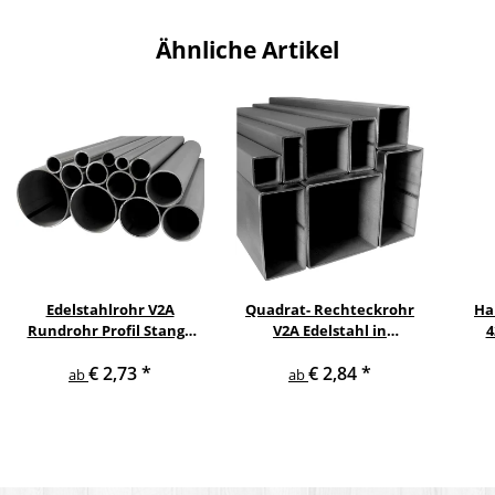
Ähnliche Artikel
Edelstahlrohr V2A
Quadrat- Rechteckrohr
Ha
Rundrohr Profil Stange
V2A Edelstahl in
4
V2A in verschiedenen
verschiedenen
pul
€ 2,73
*
€ 2,84
*
Durchmessern
Querschnitten und
ge
ab
ab
Längen bis 6 m am Stück