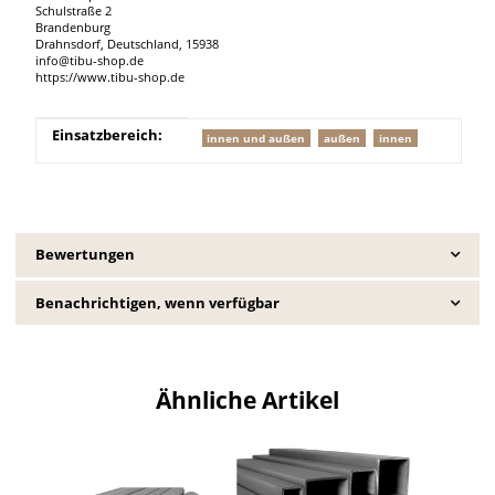
Schulstraße 2
Brandenburg
Drahnsdorf, Deutschland, 15938
info@tibu-shop.de
https://www.tibu-shop.de
Produkteigenschaft
Wert
Einsatzbereich:
innen und außen
außen
innen
Bewertungen
Benachrichtigen, wenn verfügbar
Ähnliche Artikel