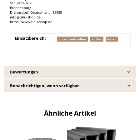
Schulstraße 2
Brandenburg
Drahnsdorf, Deutschland, 15938
info@tibu-shop.de
https://www.tibu-shop.de
Produkteigenschaft
Wert
Einsatzbereich:
innen und außen
außen
innen
Bewertungen
Benachrichtigen, wenn verfügbar
Ähnliche Artikel