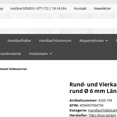
pp
Hotline 035453 / 677-172 | 10-14 Uhr
Kontakt
Newsletter
Handlaufhalter
Handlauf Aluminium
Absperrpfosten
rsandmaterial
Holzlampen
stahl Vollmaterial
Rund- und Vierkan
rund Ø 6 mm Läng
Artikelnummer:
4320-109
GTIN:
4056097094756
Kategorie:
Handlauf Edelstah
Hersteller:
TIBU-Shop GmbH (