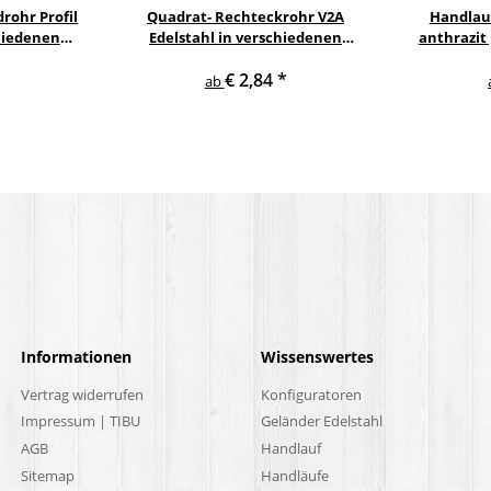
rohr Profil
Quadrat- Rechteckrohr V2A
Handlau
hiedenen
Edelstahl in verschiedenen
anthrazit
rn
Querschnitten und Längen bis 6 m
gewi
€ 2,84
*
am Stück
E
ab
Informationen
Wissenswertes
Vertrag widerrufen
Konfiguratoren
Impressum | TIBU
Geländer Edelstahl
AGB
Handlauf
Sitemap
Handläufe