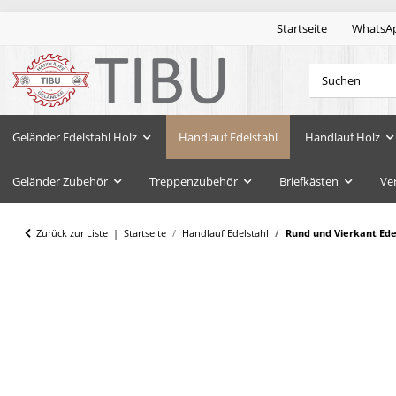
Startseite
WhatsA
Geländer Edelstahl Holz
Handlauf Edelstahl
Handlauf Holz
Geländer Zubehör
Treppenzubehör
Briefkästen
Ve
Zurück zur Liste
Startseite
Handlauf Edelstahl
Rund und Vierkant Edel