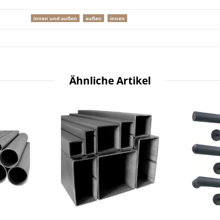
innen und außen
außen
innen
Ähnliche Artikel