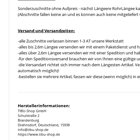
Sonderzuschnitte ohne Aufpreis - nächst Längeere RohrLängee k
(Abschnitte fallen keine an und es können auch keine mitgeliefert 
Versand und Versandzeiten:
-alle Zuschnitte verlassen binnen 1-3 AT unsere Werkstatt
-alles bis 2,6m Längee versenden wir mit einem Paketdienst und h
-alles über 2,6m Längee versenden wir mit einer Spedition und hab
-für den Speditionsversand brauchen wir von Ihnen eine gültige 
-die Versandart richtet sich immer nach dem Längesten Artikel. V
automatisch möglich)!
-bestellen sie mehrere Artikel, fassen wir diese (wenn möglich) i
Herstellerinformationen:
TIBU-Shop GmbH
Schulstraße 2
Brandenburg
Drahnsdorf, Deutschland, 15938
info@tibu-shop.de
https://www.tibu-shop.de