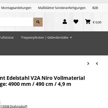
Montageanleitungen
Maßblätter Sonderanfertigungen
B2B
€ 0,00
Fußstütze
Treppenpfosten | Geländerstäbe
t Edelstahl V2A Niro Vollmaterial
e: 4900 mm / 490 cm / 4,9 m
l
15938 Drahnsdorf)