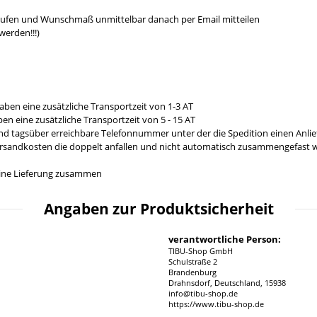
aufen und Wunschmaß unmittelbar danach per Email mitteilen
werden!!!)
aben eine zusätzliche Transportzeit von 1-3 AT
en eine zusätzliche Transportzeit von 5 - 15 AT
und tagsüber erreichbare Telefonnummer unter der die Spedition einen Anl
ersandkosten die doppelt anfallen und nicht automatisch zusammengefast we
n eine Lieferung zusammen
Angaben zur Produktsicherheit
verantwortliche Person:
TIBU-Shop GmbH
Schulstraße 2
Brandenburg
Drahnsdorf, Deutschland, 15938
info@tibu-shop.de
https://www.tibu-shop.de