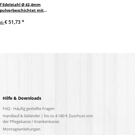
f Edelstahl Ø 42,4mm
 pulverbeschichtet mit
nkelte anthrazit
€ 51,73
*
delstahlhalter
ab
Hilfe & Downloads
FAQ - Häufig gestellte Fragen
Handlauf & Geländer | bis zu 4.180 € Zuschuss von
der Pflegekasse / Krankenkasse
Montageanleitungen