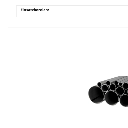
Produkteigenschaft
Wert
Einsatzbereich: