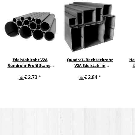
Edelstahlrohr V2A
Quadrat- Rechteckrohr
Ha
Rundrohr Profil Stange
V2A Edelstahl in
4
V2A in verschiedenen
verschiedenen
pul
€ 2,73
*
€ 2,84
*
Durchmessern
Querschnitten und
ge
ab
ab
Längen bis 6 m am Stück