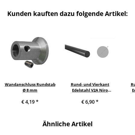
Kunden kauften dazu folgende Artikel:
Wandanschluss Rundstab
Rund- und Vierkant
Ru
Ø 8 mm
Edelstahl V2A Niro
E
Vollmaterial rund Ø 8 mm
Voll
€ 4,19
*
€ 6,90
*
Länge: 300 mm / 30 cm /
Läng
0,3 m
Ähnliche Artikel