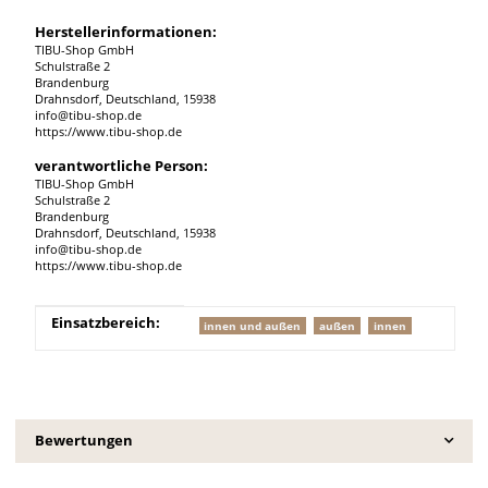
Herstellerinformationen:
TIBU-Shop GmbH
Schulstraße 2
Brandenburg
Drahnsdorf, Deutschland, 15938
info@tibu-shop.de
https://www.tibu-shop.de
verantwortliche Person:
TIBU-Shop GmbH
Schulstraße 2
Brandenburg
Drahnsdorf, Deutschland, 15938
info@tibu-shop.de
https://www.tibu-shop.de
Produkteigenschaft
Wert
Einsatzbereich:
innen und außen
außen
innen
Bewertungen