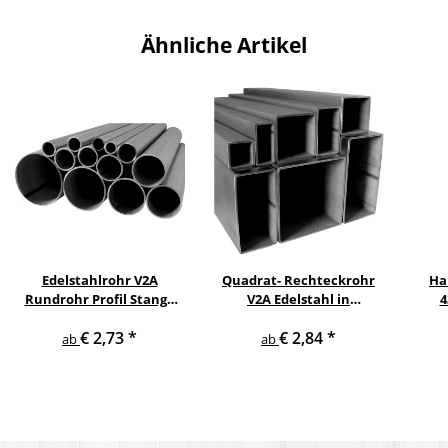
Ähnliche Artikel
Edelstahlrohr V2A
Quadrat- Rechteckrohr
Ha
Rundrohr Profil Stange
V2A Edelstahl in
4
V2A in verschiedenen
verschiedenen
pul
€ 2,73
*
€ 2,84
*
Durchmessern
Querschnitten und
ge
ab
ab
Längen bis 6 m am Stück