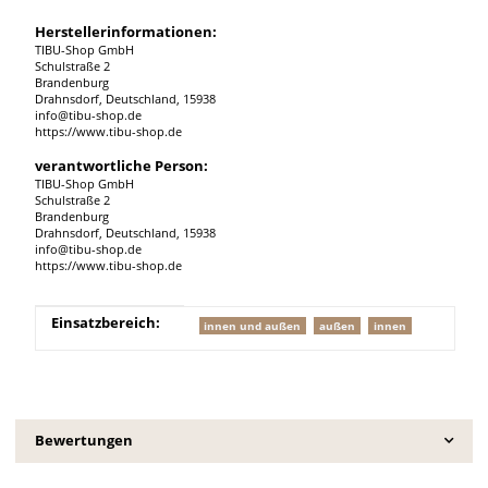
Herstellerinformationen:
TIBU-Shop GmbH
Schulstraße 2
Brandenburg
Drahnsdorf, Deutschland, 15938
info@tibu-shop.de
https://www.tibu-shop.de
verantwortliche Person:
TIBU-Shop GmbH
Schulstraße 2
Brandenburg
Drahnsdorf, Deutschland, 15938
info@tibu-shop.de
https://www.tibu-shop.de
Produkteigenschaft
Wert
Einsatzbereich:
innen und außen
außen
innen
Bewertungen