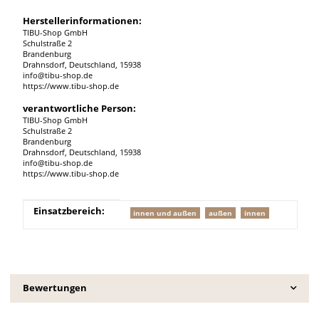
Herstellerinformationen:
TIBU-Shop GmbH
Schulstraße 2
Brandenburg
Drahnsdorf, Deutschland, 15938
info@tibu-shop.de
https://www.tibu-shop.de
verantwortliche Person:
TIBU-Shop GmbH
Schulstraße 2
Brandenburg
Drahnsdorf, Deutschland, 15938
info@tibu-shop.de
https://www.tibu-shop.de
Produkteigenschaft
Wert
Einsatzbereich:
innen und außen
außen
innen
Bewertungen