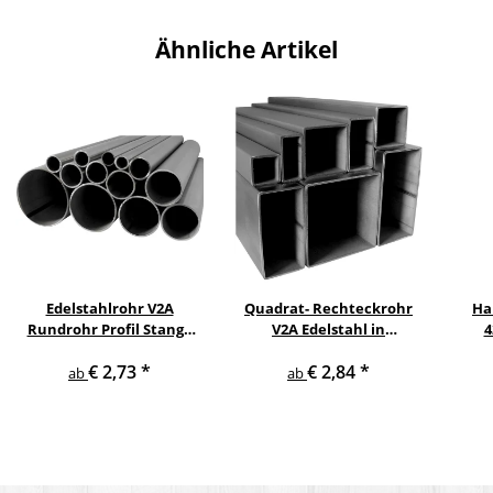
Ähnliche Artikel
Edelstahlrohr V2A
Quadrat- Rechteckrohr
Ha
Rundrohr Profil Stange
V2A Edelstahl in
4
V2A in verschiedenen
verschiedenen
pul
€ 2,73
*
€ 2,84
*
Durchmessern
Querschnitten und
ge
ab
ab
Längen bis 6 m am Stück